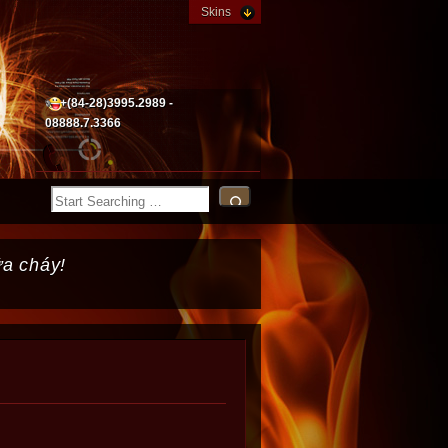
Skins
+(84-28)3995.2989 -
08888.7.3366
ữa cháy!