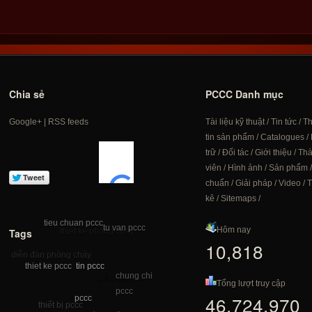
Chia sẻ
PCCC Danh mục
Google+
|
RSS feeds
Tài liệu kỹ thuật
/
Tin tức
/
T
tin sản phẩm
/
Catalogues
/
trữ
/
Đối tác
/
Giới thiệu
/
Th
viên
/
Hình ảnh
/
Sản phẩm
chuẩn
/
Giải pháp
/
Video
/
T
kê
/
Sitemaps
/
tieu chuan pccc
tu van pccc
Hôm nay
Tags
thiet ke phong chay
10,818
diễn đàn phòng cháy
tin pccc
thiet ke pccc
pccc chong chay
chung chi
diễn đàn pc
Tổng lượt truy cập
pccc
46,724,970
pccc
thiết bị pccc