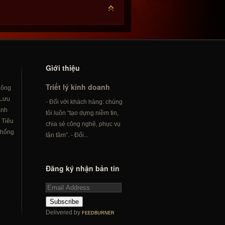
Giới thiệu
Triết lý kinh doanh
hông
Lưu
- Đối với khách hàng: chúng
ành
tôi luôn “tạo dựng niềm tin,
/
Tiêu
chia sẻ công nghệ, phục vụ
hống
tận tâm”. - Đối...
Đăng ký nhận bản tin
Subscribe
Delivered by
FEEDBURNER