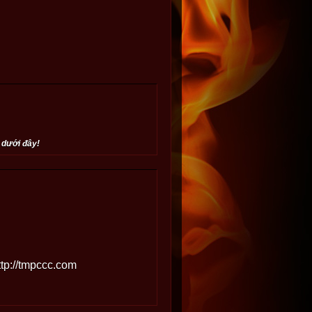
 dưới đây!
ttp://tmpccc.com