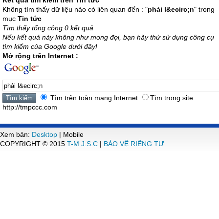
Kết quả tìm kiếm trên Tin tức
Không tìm thấy dữ liệu nào có liên quan đến : "
phải l&ecirc;n
" trong
mục
Tin tức
Tìm thấy tổng cộng 0 kết quả
Nếu kết quả này không như mong đợi, bạn hãy thử sử dụng công cụ
tìm kiếm của Google dưới đây!
Mở rộng trên Internet :
Tìm trên toàn mạng Internet
Tìm trong site
http://tmpccc.com
Xem bản:
Desktop
| Mobile
COPYRIGHT © 2015
T-M J.S.C
|
BẢO VỆ RIÊNG TƯ