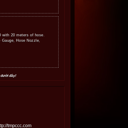
with 20 meters of hose.
re Gauge, Hose Nozzle,
 dưới đây!
ttp://tmpccc.com