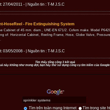
t: 27/04/2011 - | Nguồn tin : T-M J.S.C
t-HoseReel - Fire Extinguishing System
se Cabinet of 45 mm. diam., UNE-EN 671/2. Cofem make. Model P6420 
ing of: Horizontal Cabinet, Reeling Frame, Hose, Globe Valve, Pressu
.
t: 03/05/2008 - | Nguồn tin : T-M J.S.C
Tìm thấy tổng cộng 3 kết quả
uả này không như mong đợi, bạn hãy thử sử dụng công cụ tìm kiếm của Google
Tìm trên toàn mạng Internet
Tìm trong site h