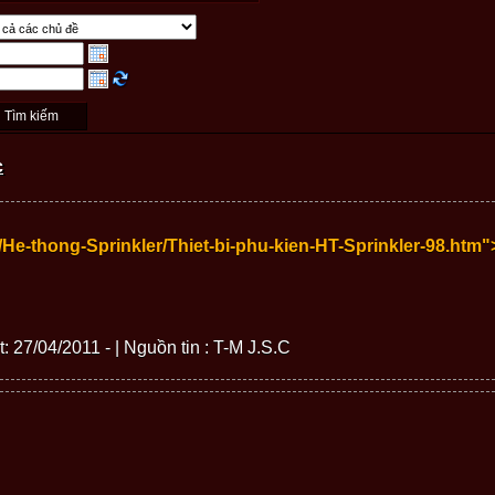
c
/He-thong-Sprinkler/Thiet-bi-phu-kien-HT-Sprinkler-98.htm"
t: 27/04/2011 - | Nguồn tin : T-M J.S.C