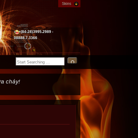
Skins
+(84-28)3995.2989 -
08888.7.3366
ữa cháy!