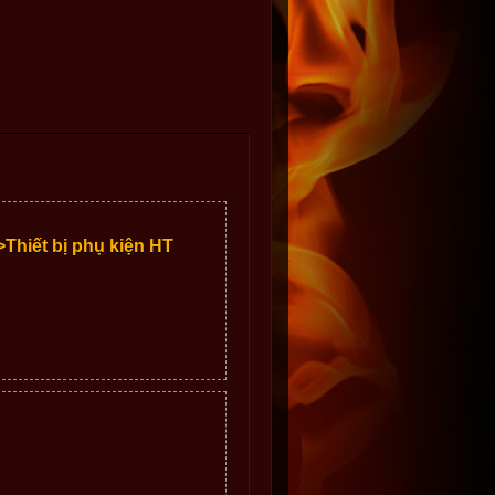
>Thiết bị phụ kiện HT