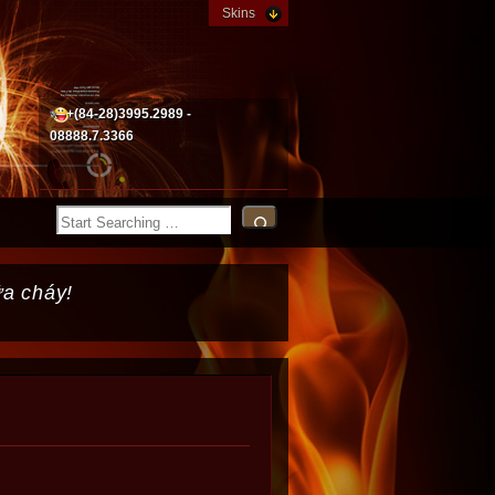
Skins
+(84-28)3995.2989 -
08888.7.3366
ữa cháy!