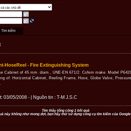
c
t-HoseReel - Fire Extinguishing System
se Cabinet of 45 mm. diam., UNE-EN 671/2. Cofem make. Model P6420 
ing of: Horizontal Cabinet, Reeling Frame, Hose, Globe Valve, Pressu
.
t: 03/05/2008 - | Nguồn tin : T-M J.S.C
Tìm thấy tổng cộng 1 kết quả
uả này không như mong đợi, bạn hãy thử sử dụng công cụ tìm kiếm của Google