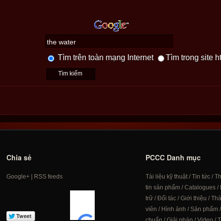
Tìm trên toàn mạng Internet
Tìm trong site h
Chia sẻ
PCCC Danh mục
Google+
|
RSS feeds
Tài liệu kỹ thuật
/
Tin tức
/
T
tin sản phẩm
/
Catalogues
/
trữ
/
Đối tác
/
Giới thiệu
/
Th
viên
/
Hình ảnh
/
Sản phẩm
chuẩn
/
Giải pháp
/
Video
/
T