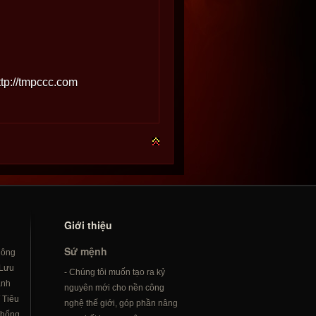
ttp://tmpccc.com
Giới thiệu
Sứ mệnh
hông
Lưu
- Chúng tôi muốn tạo ra kỷ
ành
nguyên mới cho nền công
/
Tiêu
nghệ thế giới, góp phần nâng
hống