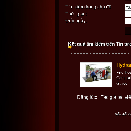
Tìm kiếm trong chủ đề:
Thời gian:
Đến ngày:
Kết quả tìm kiếm trên Tin tứ
Hydran
Fire Ho
Consist
Glass...
Đăng lúc: | Tác giả bài viế
Nếu kết q