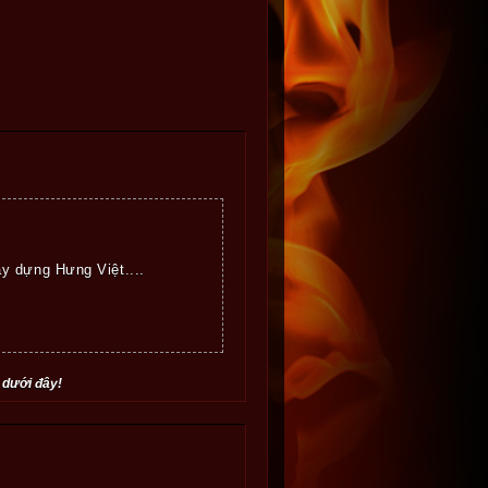
y dựng Hưng Việt....
 dưới đây!