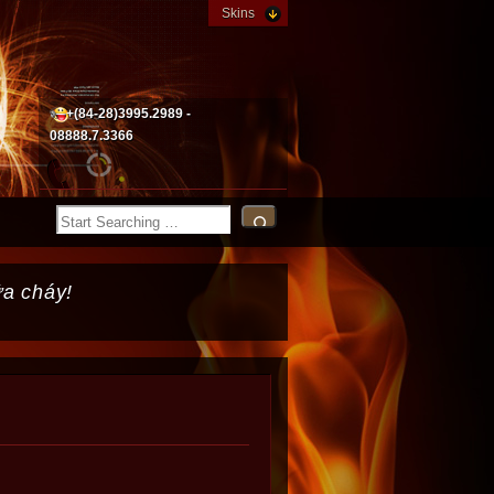
Skins
+(84-28)3995.2989 -
08888.7.3366
ữa cháy!