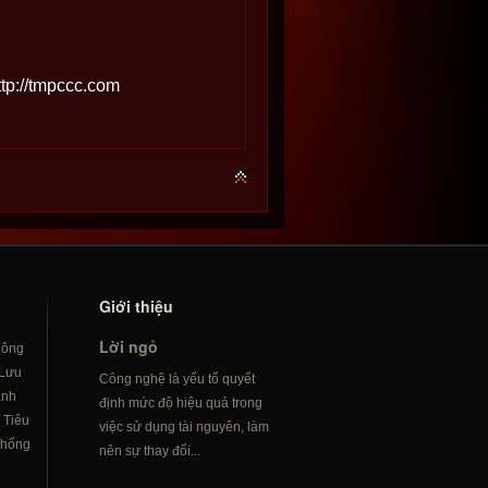
ttp://tmpccc.com
Giới thiệu
Lời ngỏ
hông
Lưu
Công nghệ là yếu tố quyết
ành
định mức độ hiệu quả trong
/
Tiêu
việc sử dụng tài nguyên, làm
hống
nên sự thay đổi...