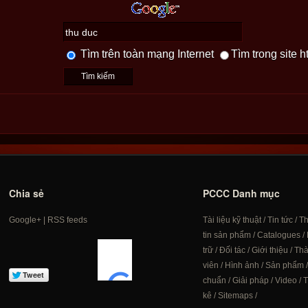
Tìm trên toàn mạng Internet
Tìm trong site h
Chia sẻ
PCCC Danh mục
Google+
|
RSS feeds
Tài liệu kỹ thuật
/
Tin tức
/
T
tin sản phẩm
/
Catalogues
/
trữ
/
Đối tác
/
Giới thiệu
/
Th
viên
/
Hình ảnh
/
Sản phẩm
chuẩn
/
Giải pháp
/
Video
/
T
kê
/
Sitemaps
/