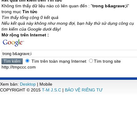
Kết quả tìm kiếm trên Tin tức
Không tìm thấy dữ liệu nào có liên quan đến : "
trong b&agrave;i
"
trong mục
Tin tức
Tìm thấy tổng cộng 0 kết quả
Nếu kết quả này không như mong đợi, bạn hãy thử sử dụng công cụ
tìm kiếm của Google dưới đây!
Mở rộng trên Internet :
Tìm trên toàn mạng Internet
Tìm trong site
http://tmpccc.com
Xem bản:
Desktop
| Mobile
COPYRIGHT © 2015
T-M J.S.C
|
BẢO VỆ RIÊNG TƯ