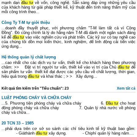
mạnh dạn
đầu tư
về vốn, công nghệ. Sẳn sàng đáp ứng những yêu cầu
của khách hàng từ giải pháp thiết kế, kỹ thuật đến tính năng thẩm mỹ của
mỗi công trình theo...
Công Ty T-M tự giới thiệu
...doanh đầy thuyết phục, với phương châm "T-M làm tất cả vì Cộng
Đồng". Đó cũng chính là lý do hằng năm T-M đã dành một ngân sách đáng
kể để
đầu tư
vào việc nghiên cứu và phát triển. Các kỹ sư có tay nghề cao
của chúng tôi dồn mọi kiến thức, kinh nghiệm, để linh động cải tiến việc
ứng dụng...
Hệ thống quản lý chất lượng
...cao nhất cho các dịch vụ tư vấn, thiết kế cho khách hàng theo phương
châm: >> Đặt vị trí người tư vấn, thiết kế vào vị trí của Chủ
đầu tư
để
sản phẩm tư vấn thiết kế đạt được các yêu cầu về chất lượng, thời gian,
hiệu quả trong
đầu tư
và khai thác ; > > Xây dựng...
Kết quả tìm kiếm trên "Tiêu chuẩn": 23
Xem tất cả
LUẬT PHÒNG CHÁY VÀ CHỮA CHÁY
...5. Phương tiện phòng cháy và chữa cháy 6.
Đầu tư
cho hoạt
động phòng cháy và chữa cháy 7. Quản lý nhà nước về phòng
cháy và chữa...
20 TCN 33 – 1985
...phải dựa trên cơ sở so sánh các chỉ tiêu kinh tế kỹ thuật bao gồm:
- Giáthành
đầu tư
xây dựng. - Chiphí quản lý hàng năm....