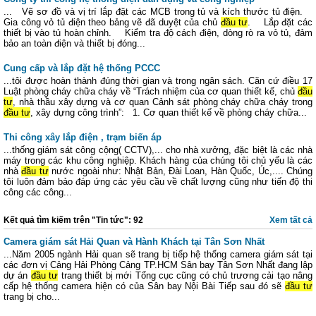
... Vẽ sơ đồ và vị trí lắp đặt các MCB trong tủ và kích thước tủ điện.
Gia công vỏ tủ điện theo bảng vẽ đã duyệt của chủ
đầu tư
. Lắp đặt các
thiết bị vào tủ hoàn chỉnh. Kiểm tra độ cách điện, dòng rò ra vỏ tủ, đảm
bảo an toàn điện và thiết bị đóng...
Cung cấp và lắp đặt hệ thống PCCC
...tôi được hoàn thành đúng thời gian và trong ngân sách. Căn cứ điều 17
Luật phòng cháy chữa cháy về “Trách nhiệm của cơ quan thiết kế, chủ
đầu
tư
, nhà thầu xây dựng và cơ quan Cảnh sát phòng cháy chữa cháy trong
đầu tư
, xây dựng công trình”: 1. Cơ quan thiết kế về phòng cháy chữa...
Thi công xây lắp điện , trạm biến áp
...thống giám sát công cộng( CCTV),... cho nhà xưởng, đặc biệt là các nhà
máy trong các khu công nghiệp. Khách hàng của chúng tôi chủ yếu là các
nhà
đầu tư
nước ngoài như: Nhật Bản, Đài Loan, Hàn Quốc, Úc,.... Chúng
tôi luôn đảm bảo đáp ứng các yêu cầu về chất lượng cũng như tiến độ thi
công các công...
Kết quả tìm kiếm trên "Tin tức": 92
Xem tất cả
Camera giám sát Hải Quan và Hành Khách tại Tân Sơn Nhất
...Năm 2005 ngành Hải quan sẽ trang bị tiếp hệ thống camera giám sát tại
các đơn vị Cảng Hải Phòng Cảng TP.HCM Sân bay Tân Sơn Nhất đang lập
dự án
đầu tư
trang thiết bị mới Tổng cục cũng có chủ trương cải tạo nâng
cấp hệ thống camera hiện có của Sân bay Nội Bài Tiếp sau đó sẽ
đầu tư
trang bị cho...