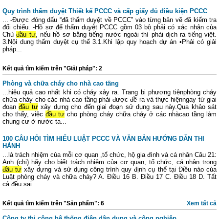
Quy trình thẩm duyệt Thiết kế PCCC và cấp giấy đủ điều kiện PCCC
... -Được đóng dấu “đã thẩm duyệt về PCCC” vào từng bản vẽ đã kiểm tra
đối chiếu. -Hồ sơ để thẩm duyệt PCCC gồm 03 bộ phải có xác nhận của
Chủ
đầu tư
, nếu hồ sơ bằng tiếng nước ngoài thì phải dịch ra tiếng việt.
3.Nội dung thẩm duyệt cụ thể 3.1.Khi lập quy hoạch dự án •Phải có giải
pháp...
Kết quả tìm kiếm trên "Giải pháp": 2
Phòng và chữa cháy cho nhà cao tầng
...hiệu quả cao nhất khi có cháy xảy ra. Trang bị phương tiệnphòng cháy
chữa cháy cho các nhà cao tầng phải được đề ra và thực hiệnngay từ giai
đoạn
đầu tư
xây dựng cho đến giai đoạn sử dụng sau này.Qua khảo sát
cho thấy, việc
đầu tư
cho phòng cháy chữa cháy ở các nhàcao tầng làm
chung cư ở nước ta...
100 CÂU HỎI TÌM HIỂU LUẬT PCCC VÀ VĂN BẢN HƯỚNG DẪN THI
HÀNH
...là trách nhiệm của mỗi cơ quan ,tổ chức, hộ gia đình và cá nhân Câu 21:
Anh (chị) hãy cho biết trách nhiệm của cơ quan, tổ chức, cá nhân trong
đầu tư
xây dựng và sử dụng công trình quy định cụ thể tại Điều nào của
Luật phòng cháy và chữa cháy? A. Điều 16 B. Điều 17 C. Điều 18 D. Tất
cả đều sai...
Kết quả tìm kiếm trên "Sản phẩm": 6
Xem tất cả
Công ty thi công hệ thống điện dân dụng và công nghiệp