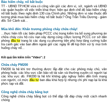
Bảo hiểm cháy, nổ bắt buộc
TT - UBND TP.HCM vừa có công văn gửi các đơn vị, sở, ngành và UBND
các quận huyện về việc triển khai thực hiện qui định chế độ bảo hiểm cháy
nổ bắt buộc theo nghị định 130 của Chính phủ. Những đơn vị nào thuộc đối
tượng phải mua bảo hiểm cháy nổ bắt buộc? Ông Trần Triều Dương - giám
đốc Sở Cảnh sát...
Mùa khô đến: Khẩn trương phòng cháy chữa cháy!
...thực hiện tốt các biện pháp PCCC chú trọng kiểm tra bổ sung phương án
chữa cháy cứu hộ cứu nạn xây dựng củng cốlực lượng PCCC cơ sở dân
phòng
đầu tư
trang bị các dụng cụ phương tiện phù hợp tăng cường tuần
tra canh gác vào ban đêm ngoài giờ các ngày lễ để kịp thời xử lý mọi tình
huống cháy nổ...
Kết quả tìm kiếm trên "Video": 2
Chữa cháy PM200
FM200 là hệ khí trơ thường được lắp đặt cho các phòng máy chủ, văn
phòng hoặc các khu vực cần bảo vệ tài sản và thường xuyên có người tại
các khu vực đó. FM200 là hệ khí không gây nghuy hiểm đến tính mạng
con người, có mức
đầu tư
ban đàu khá hợp lý nhưng chi phí nạp lại là khá
phức tạp và đắt.
Công nghệ chữa cháy bằng bọt
Công nghệ chữa cháy bằng bọt có thể dập tắt đáp cháy một cách nhanh
chóng