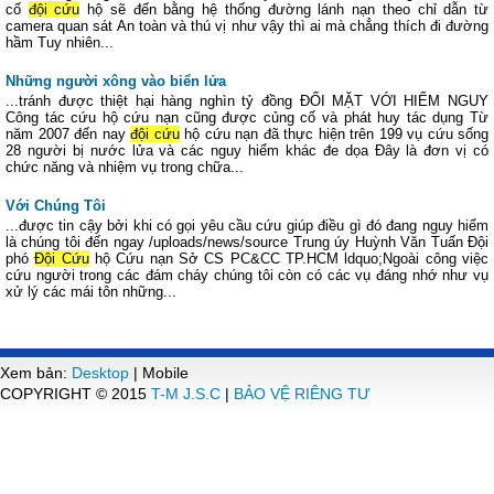
cố
đội cứu
hộ sẽ đến bằng hệ thống đường lánh nạn theo chỉ dẫn từ
camera quan sát An toàn và thú vị như vậy thì ai mà chẳng thích đi đường
hầm Tuy nhiên...
Những người xông vào biển lửa
...tránh được thiệt hại hàng nghìn tỷ đồng ĐỐI MẶT VỚI HIỂM NGUY
Công tác cứu hộ cứu nạn cũng được củng cố và phát huy tác dụng Từ
năm 2007 đến nay
đội cứu
hộ cứu nạn đã thực hiện trên 199 vụ cứu sống
28 người bị nước lửa và các nguy hiểm khác đe dọa Đây là đơn vị có
chức năng và nhiệm vụ trong chữa...
Với Chúng Tôi
...được tin cậy bởi khi có gọi yêu cầu cứu giúp điều gì đó đang nguy hiểm
là chúng tôi đến ngay /uploads/news/source Trung úy Huỳnh Văn Tuấn Đội
phó
Đội Cứu
hộ Cứu nạn Sở CS PC&CC TP.HCM ldquo;Ngoài công việc
cứu người trong các đám cháy chúng tôi còn có các vụ đáng nhớ như vụ
xử lý các mái tôn những...
Xem bản:
Desktop
| Mobile
COPYRIGHT © 2015
T-M J.S.C
|
BẢO VỆ RIÊNG TƯ