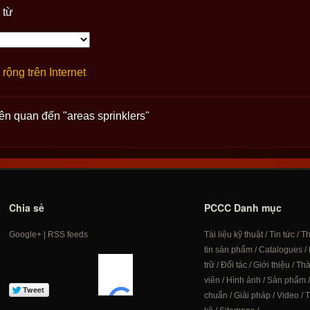
 từ
rộng trên Internet
iên quan đến "areas sprinklers"
Chia sẻ
PCCC Danh mục
Google+
|
RSS feeds
Tài liệu kỹ thuật
/
Tin tức
/
T
tin sản phẩm
/
Catalogues
/
trữ
/
Đối tác
/
Giới thiệu
/
Th
viên
/
Hình ảnh
/
Sản phẩm
chuẩn
/
Giải pháp
/
Video
/
T