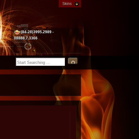
Skins
+(84-28)3995.2989 -
08888.7.3366