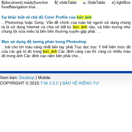
$(document).ready(function $('.slideTable a,.SlideTable a').lightBox
fixedNavigation:true...
Sự khác biệt về chế độ Color Profile của
bức ảnh
...Photoshop hoặc Gimp. Vấn đề chính của toàn bộ người sử dụng chúng
ta là sử dụng Internet và chia sẻ bất kỳ
bức ảnh
nào, và hiện tượng như
chúng tôi vừa miêu tả bên trên thường xuyên gặp phải. ...
Mẹo sử dụng độ tương phản trong Photoshop
...trái cho tới màu sáng nhất bên tay phải Trục dọc trục Y thể hiện mức độ
của các giá trị đó trong
bức ảnh
Các đỉnh càng cao thì càng có nhiều màu
đó trong ảnh Các đỉnh cao nằm bên phải cho...
Xem bản:
Desktop
| Mobile
COPYRIGHT © 2015
T-M J.S.C
|
BẢO VỆ RIÊNG TƯ