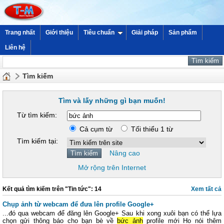
Trang nhất
Giới thiệu
Tiêu chuẩn
Giải pháp
Sản phẩm
Liên hệ
Tìm kiếm
Tìm và lấy những gì bạn muốn!
Từ tìm kiếm:
Cả cụm từ
Tối thiểu 1 từ
Tìm kiếm tại:
Nâng cao
Mở rộng trên Internet
Kết quả tìm kiếm trên "Tin tức": 14
Xem tất cả
Chụp ảnh từ webcam để đưa lên profile Google+
...đó qua webcam để đăng lên Google+ Sau khi xong xuôi bạn có thể lựa
chọn gửi thông báo cho bạn bè về
bức ảnh
profile mới Ho nói thêm