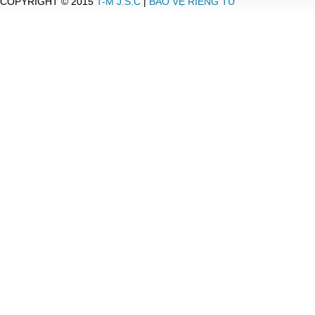
COPYRIGHT © 2015
T-M J.S.C
|
BẢO VỆ RIÊNG TƯ