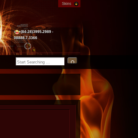
Skins
+(84-28)3995.2989 -
08888.7.3366