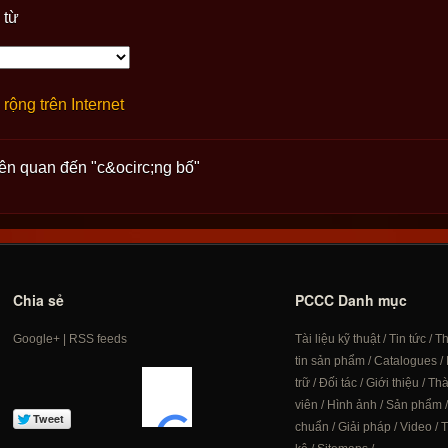
 từ
rộng trên Internet
iên quan đến "c&ocirc;ng bố"
Chia sẻ
PCCC Danh mục
Google+
|
RSS feeds
Tài liệu kỹ thuật
/
Tin tức
/
T
tin sản phẩm
/
Catalogues
/
trữ
/
Đối tác
/
Giới thiệu
/
Th
viên
/
Hình ảnh
/
Sản phẩm
chuẩn
/
Giải pháp
/
Video
/
T