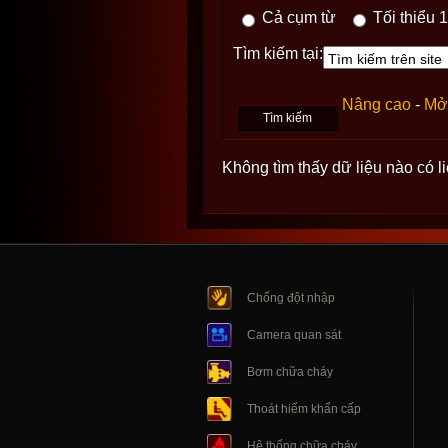
Cả cụm từ
Tối thiểu 1
Tìm kiếm tại:
Nâng cao
-
Mở 
Không tìm thấy dữ liệu nào có l
Chống đột nhập
Camera quan sát
Bơm chữa cháy
Thoát hiểm khẩn cấp
Hệ thống chữa cháy