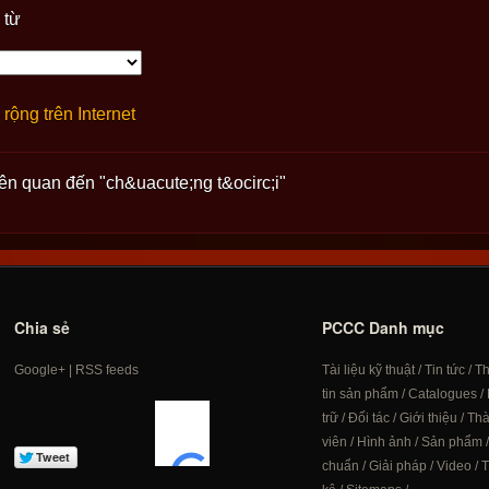
 từ
rộng trên Internet
iên quan đến "ch&uacute;ng t&ocirc;i"
Chia sẻ
PCCC Danh mục
Google+
|
RSS feeds
Tài liệu kỹ thuật
/
Tin tức
/
T
tin sản phẩm
/
Catalogues
/
trữ
/
Đối tác
/
Giới thiệu
/
Th
viên
/
Hình ảnh
/
Sản phẩm
chuẩn
/
Giải pháp
/
Video
/
T