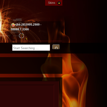
Skins
+(84-28)3995.2989 -
08888.7.3366