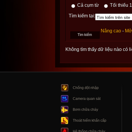
Cả cụm từ
Tối thiểu 1
Tìm kiếm tại:
Nâng cao
-
Mở 
Không tìm thấy dữ liệu nào có l
Chống đột nhập
Camera quan sát
Bơm chữa cháy
Thoát hiểm khẩn cấp
Hệ thống chữa cháy