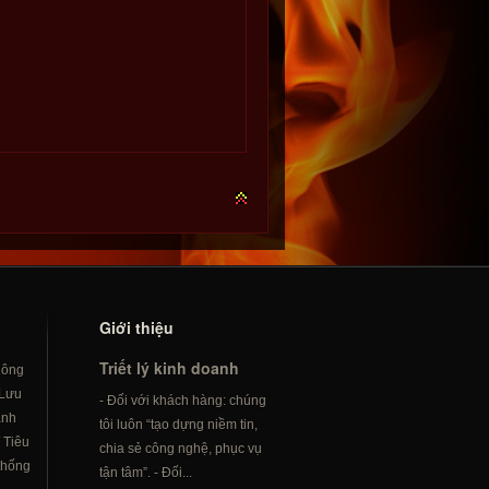
Giới thiệu
Triết lý kinh doanh
hông
Lưu
- Đối với khách hàng: chúng
ành
tôi luôn “tạo dựng niềm tin,
/
Tiêu
chia sẻ công nghệ, phục vụ
hống
tận tâm”. - Đối...