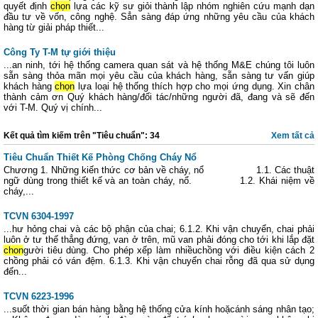
quyết định
chọn
lựa các kỹ sư giỏi thành lập nhóm nghiên cứu mạnh dạn
đầu tư về vốn, công nghệ. Sẳn sàng đáp ứng những yêu cầu của khách
hàng từ giải pháp thiết...
Công Ty T-M tự giới thiệu
...an ninh, tới hệ thống camera quan sát và hệ thống M&E chúng tôi luôn
sẵn sàng thỏa mãn mọi yêu cầu của khách hàng, sẵn sàng tư vấn giúp
khách hàng
chọn
lựa loại hệ thống thích hợp cho mọi ứng dụng. Xin chân
thành cảm ơn Quý khách hàng/đối tác/những người đã, đang và sẽ đến
với T-M. Quý vị chính...
Kết quả tìm kiếm trên "Tiêu chuẩn": 34
Xem tất cả
Tiêu Chuẩn Thiết Kế Phòng Chống Cháy Nổ
Chương 1. Những kiến thức cơ bản về cháy, nổ 1.1. Các thuật
ngữ dùng trong thiết kế và an toàn cháy, nổ. 1.2. Khái niệm về
cháy,...
TCVN 6304-1997
...hư hỏng chai và các bộ phận của chai; 6.1.2. Khi vận chuyển, chai phải
luôn ở tư thế thẳng đứng, van ở trên, mũ van phải đóng cho tới khi lắp đặt
chon
gười tiêu dùng. Cho phép xếp làm nhiềuchồng với điều kiện cách 2
chồng phải có ván đệm. 6.1.3. Khi vận chuyển chai rỗng đã qua sử dụng
đến...
TCVN 6223-1996
...suốt thời gian bán hàng bằng hệ thống cửa kính hoặcánh sáng nhân tạo;