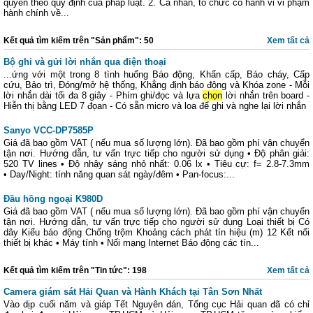
quyền theo quy định của pháp luật. 2. Cá nhân, tổ chức có hành vi vi phạm
hành chính về...
Kết quả tìm kiếm trên "Sản phẩm": 50
Xem tất cả
Bộ ghi và gửi lời nhắn qua điện thoại
...ứng với một trong 8 tình huống Báo động, Khẩn cấp, Báo cháy, Cấp
cứu, Bảo trì, Đóng/mở hệ thống, Khẳng định báo động và Khóa zone - Mỗi
lời nhắn dài tối đa 8 giây - Phím ghi/đọc và lựa
chọn
lời nhắn trên board -
Hiễn thị bằng LED 7 đọan - Có sẵn micro và loa để ghi và nghe lại lời nhắn
Sanyo VCC-DP7585P
Giá đã bao gồm VAT ( nếu mua số lượng lớn). Đã bao gồm phí vận chuyển
tận nơi. Hướng dẫn, tư vấn trực tiếp cho người sử dụng • Độ phân giải:
520 TV lines • Độ nhậy sáng nhỏ nhất: 0.06 lx • Tiêu cự: f= 2.8-7.3mm
• Day/Night: tính năng quan sát ngày/đêm • Pan-focus:...
Đầu hồng ngoại K980D
Giá đã bao gồm VAT ( nếu mua số lượng lớn). Đã bao gồm phí vận chuyển
tận nơi. Hướng dẫn, tư vấn trực tiếp cho người sử dụng Loại thiết bị Có
dây Kiểu báo động Chống trộm Khoảng cách phát tín hiệu (m) 12 Kết nối
thiết bị khác • Máy tính • Nối mạng Internet Báo động các tín...
Kết quả tìm kiếm trên "Tin tức": 198
Xem tất cả
Camera giám sát Hải Quan và Hành Khách tại Tân Sơn Nhất
Vào dịp cuối năm và giáp Tết Nguyên đán, Tổng cục Hải quan đã có chỉ