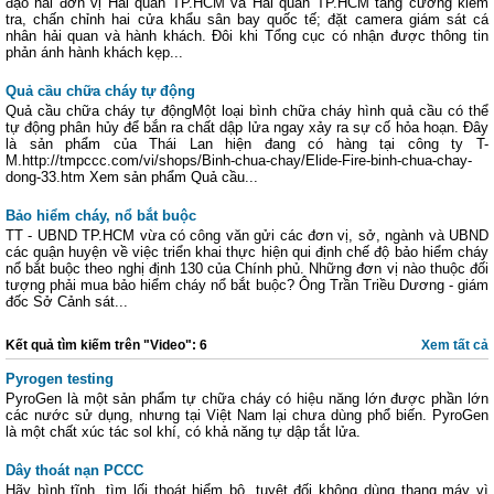
đạo hai đơn vị Hải quan TP.HCM và Hải quan TP.HCM tăng cường kiểm
tra, chấn chỉnh hai cửa khẩu sân bay quốc tế; đặt camera giám sát cá
nhân hải quan và hành khách. Đôi khi Tổng cục có nhận được thông tin
phản ánh hành khách kẹp...
Quả cầu chữa cháy tự động
Quả cầu chữa cháy tự độngMột loại bình chữa cháy hình quả cầu có thể
tự động phân hủy để bắn ra chất dập lửa ngay xảy ra sự cố hỏa hoạn. Đây
là sản phẩm của Thái Lan hiện đang có hàng tại công ty T-
M.http://tmpccc.com/vi/shops/Binh-chua-chay/Elide-Fire-binh-chua-chay-
dong-33.htm Xem sản phẩm Quả cầu...
Bảo hiểm cháy, nổ bắt buộc
TT - UBND TP.HCM vừa có công văn gửi các đơn vị, sở, ngành và UBND
các quận huyện về việc triển khai thực hiện qui định chế độ bảo hiểm cháy
nổ bắt buộc theo nghị định 130 của Chính phủ. Những đơn vị nào thuộc đối
tượng phải mua bảo hiểm cháy nổ bắt buộc? Ông Trần Triều Dương - giám
đốc Sở Cảnh sát...
Kết quả tìm kiếm trên "Video": 6
Xem tất cả
Pyrogen testing
PyroGen là một sản phẩm tự chữa cháy có hiệu năng lớn được phần lớn
các nước sử dụng, nhưng tại Việt Nam lại chưa dùng phổ biến. PyroGen
là một chất xúc tác sol khí, có khả năng tự dập tắt lửa.
Dây thoát nạn PCCC
Hãy bình tĩnh, tìm lối thoát hiểm bộ, tuyệt đối không dùng thang máy vì