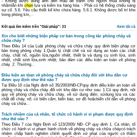
- Không được dùng ánh đèn màu để tránh cho người mua không bị
nhầmlẫn khi
chọn
lựa và kiểm tra hàng hóa. - Phải có hệ thống chiếu sáng
sự cố. 5.6. Yêu cầu thiết kế kho chứa hàng. 5.6.1. Không được bố trí kho
trong phòng kín,...
Kết quả tìm kiếm trên "Giải pháp": 33
Xem tất cả
Xin cho biết những biện pháp cơ bản trong công tác phòng cháy và
chữa cháy ?
Theo Điều 14 của Luật phòng cháy và chữa cháy quy định biện pháp cơ
bản trong phòng cháy 1.Quản lý chặt chẽ và sử dụng an toàn các chất
cháy, chất nổ, nguồn lửa,nguồn nhiệt, thiết bị và dụng cụ sinh lửa, sinh
nhiệt, chất sinh lửa,sinh nhiệt; bảo đảm các điều kiện an toàn về phòng
cháy. 2. Thường...
Điều kiện an tòan về phòng cháy và chữa cháy đối với khu dân cư
được quy định như thế nào ?
Tại Điều 10 của Nghị định số 35/2003/NĐ-CPquy định điều kiện an toàn về
phòng cháy và chữa cháy đối với khu dân cư như sau: 1.Có quy định, nội
quy về phòng cháy và chữa cháy, về sử dụng điện, sửdụng lửa và các
chất dễ cháy, nổ; có biển cấm, biển báo, sơ đồ hoặcbiển chỉ dẫn về phòng
cháy và chữa...
Trách nhiệm của cá nhân, tổ chức có hành vi vi phạm được quy định
như thế nào ?
Theo Điều 7 của Nghị Định số 123/2005/ NĐ- CP quy định 1. Cá nhân, tổ
chức có hành vi vi phạm hành chính về phòng cháy và chữa cháycó trách
nhiệm chấp hành nghiêm chỉnh quyết định xử phạt của người có thẩm