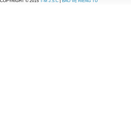
COPYRIGHT © 2015
T-M J.S.C
|
BẢO VỆ RIÊNG TƯ