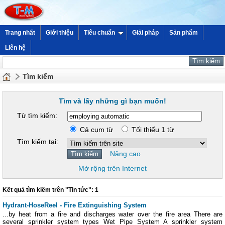
Trang nhất
Giới thiệu
Tiêu chuẩn
Giải pháp
Sản phẩm
Liên hệ
Tìm kiếm
Tìm và lấy những gì bạn muốn!
Từ tìm kiếm:
Cả cụm từ
Tối thiểu 1 từ
Tìm kiếm tại:
Nâng cao
Mở rộng trên Internet
Kết quả tìm kiếm trên "Tin tức": 1
Hydrant-HoseReel - Fire Extinguishing System
...by heat from a fire and discharges water over the fire area There are
several sprinkler system types Wet Pipe System A sprinkler system