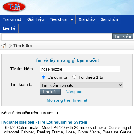
Trang nhất
Giới thiệu
Tiêu chuẩn
Giải pháp
Sản phẩm
Liên hệ
Tìm kiếm
Tìm và lấy những gì bạn muốn!
Từ tìm kiếm:
Cả cụm từ
Tối thiểu 1 từ
Tìm kiếm tại:
Nâng cao
Mở rộng trên Internet
Kết quả tìm kiếm trên "Tin tức": 1
Hydrant-HoseReel - Fire Extinguishing System
...671/2. Cofem make. Model P6420 with 20 meters of hose. Consisting of:
Horizontal Cabinet, Reeling Frame, Hose, Globe Valve, Pressure Gauge,