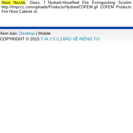
Hose Nozzle
, Glass. I Hydrant-HoseReel Fire Extinguishing System
http://tmpccc.com/uploads/Products/HydrantCOFEM.gif COFEM Products
Fire Hose Cabinet of...
Xem bản:
Desktop
| Mobile
COPYRIGHT © 2015
T-M J.S.C
|
BẢO VỆ RIÊNG TƯ