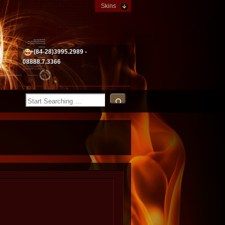
Skins
+(84-28)3995.2989 -
08888.7.3366