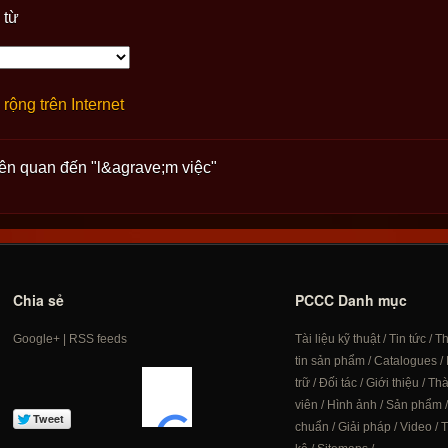
 từ
rộng trên Internet
iên quan đến "l&agrave;m việc"
Chia sẻ
PCCC Danh mục
Google+
|
RSS feeds
Tài liệu kỹ thuật
/
Tin tức
/
T
tin sản phẩm
/
Catalogues
/
trữ
/
Đối tác
/
Giới thiệu
/
Th
viên
/
Hình ảnh
/
Sản phẩm
chuẩn
/
Giải pháp
/
Video
/
T