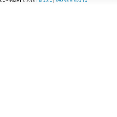
COPYRIGHT © 2015
T-M J.S.C
|
BẢO VỆ RIÊNG TƯ