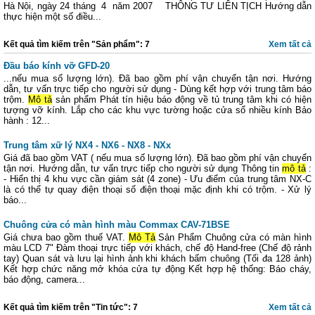
Hà Nội, ngày 24 tháng 4 năm 2007 THÔNG TƯ LIÊN TỊCH Hướng dẫn
thực hiện một số điều...
Kết quả tìm kiếm trên "Sản phẩm": 7
Xem tất cả
Đầu báo kính vỡ GFD-20
...nếu mua số lượng lớn). Đã bao gồm phí vận chuyển tận nơi. Hướng
dẫn, tư vấn trực tiếp cho người sử dụng - Dùng kết hợp với trung tâm báo
trộm.
Mô tả
sản phẩm Phát tín hiệu báo động về tủ trung tâm khi có hiện
tượng vỡ kính. Lắp cho các khu vực tường hoặc cửa sổ nhiều kính Bảo
hành : 12...
Trung tâm xữ lý NX4 - NX6 - NX8 - NXx
Giá đã bao gồm VAT ( nếu mua số lượng lớn). Đã bao gồm phí vận chuyển
tận nơi. Hướng dẫn, tư vấn trực tiếp cho người sử dụng Thông tin
mô tả
:
- Hiển thị 4 khu vực cần giám sát (4 zone) - Ưu điểm của trung tâm NX-C
là có thể tự quay điện thoại số điện thoại mặc định khi có trộm. - Xử lý
báo...
Chuông cửa có màn hình màu Commax CAV-71BSE
Giá chưa bao gồm thuế VAT.
Mô Tả
Sản Phẩm Chuông cửa có màn hình
màu LCD 7" Đàm thoại trực tiếp với khách, chế độ Hand-free (Chế độ rảnh
tay) Quan sát và lưu lại hình ảnh khi khách bấm chuông (Tối đa 128 ảnh)
Kết hợp chức năng mở khóa cửa tự động Kết hợp hệ thống: Báo cháy,
báo động, camera...
Kết quả tìm kiếm trên "Tin tức": 7
Xem tất cả