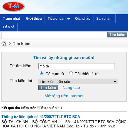
Trang nhất
Giới thiệu
Tiêu chuẩn
Giải pháp
Sản phẩm
Liên hệ
Tìm kiếm
Tìm và lấy những gì bạn muốn!
Từ tìm kiếm:
Cả cụm từ
Tối thiểu 1 từ
Tìm kiếm tại:
Nâng cao
Mở rộng trên Internet
Kết quả tìm kiếm trên "Tiêu chuẩn": 1
Thông tư liên tịch số 41/2007/TTLT-BTC-BCA
BỘ TÀI CHÍNH - BỘ CÔNG AN Số: 41/2007/TTLT-BTC-BCA CỘNG
HÒA XÃ HỘI CHỦ NGHĨA VIỆT NAM Độc lập - Tự do - Hạnh phúc