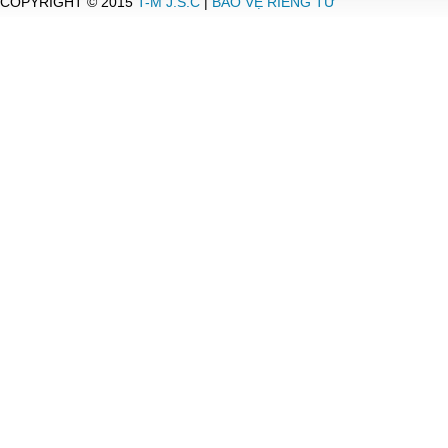
COPYRIGHT © 2015
T-M J.S.C
|
BẢO VỆ RIÊNG TƯ