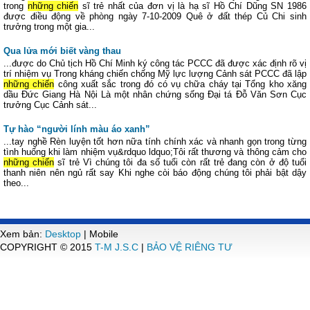
trong
những chiến
sĩ trẻ nhất của đơn vị là hạ sĩ Hồ Chí Dũng SN 1986
được điều động về phòng ngày 7-10-2009 Quê ở đất thép Củ Chi sinh
trưởng trong một gia...
Qua lửa mới biết vàng thau
...được do Chủ tịch Hồ Chí Minh ký công tác PCCC đã được xác định rõ vị
trí nhiệm vụ Trong kháng chiến chống Mỹ lực lượng Cảnh sát PCCC đã lập
những chiến
công xuất sắc trong đó có vụ chữa cháy tại Tổng kho xăng
dầu Đức Giang Hà Nội Là một nhân chứng sống Đại tá Đỗ Văn Sơn Cục
trưởng Cục Cảnh sát...
Tự hào “người lính màu áo xanh”
...tay nghề Rèn luyện tốt hơn nữa tính chính xác và nhanh gọn trong từng
tình huống khi làm nhiệm vụ&rdquo ldquo;Tôi rất thương và thông cảm cho
những chiến
sĩ trẻ Vì chúng tôi đa số tuổi còn rất trẻ đang còn ở độ tuổi
thanh niên nên ngủ rất say Khi nghe còi báo động chúng tôi phải bật dậy
theo...
Xem bản:
Desktop
| Mobile
COPYRIGHT © 2015
T-M J.S.C
|
BẢO VỆ RIÊNG TƯ