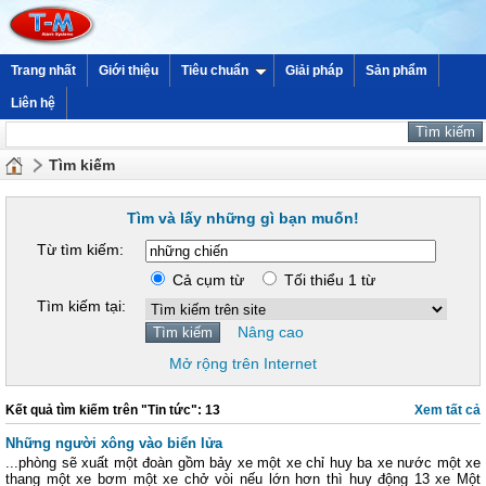
Trang nhất
Giới thiệu
Tiêu chuẩn
Giải pháp
Sản phẩm
Liên hệ
Tìm kiếm
Tìm và lấy những gì bạn muốn!
Từ tìm kiếm:
Cả cụm từ
Tối thiểu 1 từ
Tìm kiếm tại:
Nâng cao
Mở rộng trên Internet
Kết quả tìm kiếm trên "Tin tức": 13
Xem tất cả
Những người xông vào biển lửa
...phòng sẽ xuất một đoàn gồm bảy xe một xe chỉ huy ba xe nước một xe
thang một xe bơm một xe chở vòi nếu lớn hơn thì huy động 13 xe Một