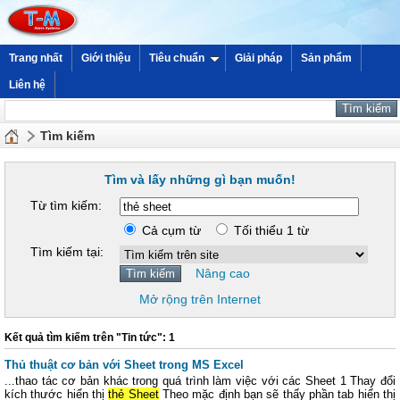
Trang nhất
Giới thiệu
Tiêu chuẩn
Giải pháp
Sản phẩm
Liên hệ
Tìm kiếm
Tìm và lấy những gì bạn muốn!
Từ tìm kiếm:
Cả cụm từ
Tối thiểu 1 từ
Tìm kiếm tại:
Nâng cao
Mở rộng trên Internet
Kết quả tìm kiếm trên "Tin tức": 1
Thủ thuật cơ bản với Sheet trong MS Excel
...thao tác cơ bản khác trong quá trình làm việc với các Sheet 1 Thay đổi
kích thước hiển thị
thẻ Sheet
Theo mặc định bạn sẽ thấy phần tab hiển thị