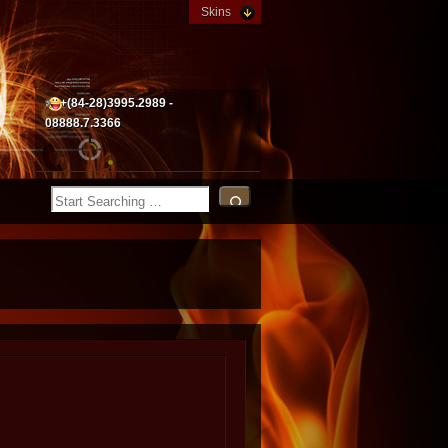
Skins
+(84-28)3995.2989 -
08888.7.3366