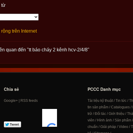
 từ
rộng trên Internet
iên quan đến "tt báo cháy 2 kênh hcv-2/4/8"
Chia sẻ
PCCC Danh mục
Google+
|
RSS feeds
Tài liệu kỹ thuật
/
Tin tức
/
T
tin sản phẩm
/
Catalogues
/
trữ
/
Đối tác
/
Giới thiệu
/
Th
viên
/
Hình ảnh
/
Sản phẩm
chuẩn
/
Giải pháp
/
Video
/
T