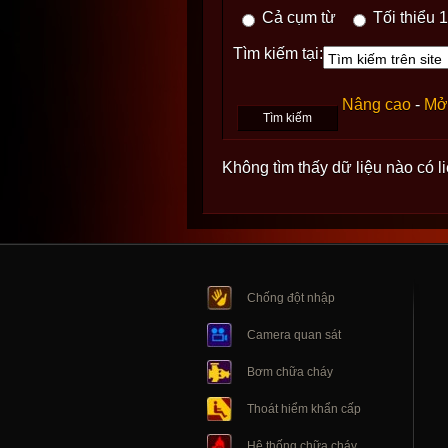
Cả cụm từ
Tối thiểu 1
Tìm kiếm tại:
Nâng cao
-
Mở 
Không tìm thấy dữ liệu nào có l
Chống đột nhập
Camera quan sát
Bơm chữa cháy
Thoát hiểm khẩn cấp
Hệ thống chữa cháy