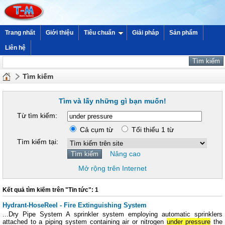
Trang nhất
Giới thiệu
Tiêu chuẩn
Giải pháp
Sản phẩm
Liên hệ
Tìm kiếm
Tìm và lấy những gì bạn muốn!
Từ tìm kiếm:
Cả cụm từ
Tối thiểu 1 từ
Tìm kiếm tại:
Nâng cao
Mở rộng trên Internet
Kết quả tìm kiếm trên "Tin tức": 1
Hydrant-HoseReel - Fire Extinguishing System
...Dry Pipe System A sprinkler system employing automatic sprinklers
attached to a piping system containing air or nitrogen
under pressure
the