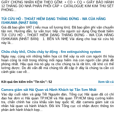
GIẤY CHỨNG NHẬN KÈM THEO GỒM: + CO + CQ + GIẤY BẢO HÀNH
12 THÁNG DO NHÀ PHÂN PHỐI CẤP + CATALOGUE KIM KIM THU SÉT
PHÓNG...
TÚI CỨU HỘ - THOÁT HIỂM DẠNG THẲNG ĐỨNG - WA CỦA HÃNG
ISHIKAWA (NHẬT BẢN)
Giá đã bao gồm VAT ( nếu mua số lượng lớn). Đã bao gồm phí vận chuyển
tận nơi. Hướng dẫn, tư vấn trực tiếp cho người sử dụng Ống thoát hiểm
TÚI CỨU HỘ - THOÁT HIỂM DẠNG THẲNG ĐỨNG - WA CỦA HÃNG
ISHIKAWA (NHẬT BẢN) 1. BỀN VÀ NHẸ Vải dùng cho loại túi cứu hộ
này là...
Chữa cháy khô, Chữa cháy tự động - fire extinguishing system
Ngày nay, cùng với những hiểm họa có thể xảy ra với con người thì hỏa
hoạn cũng là một trong những mối nguy hiểm mà con người cần phải đề
phòng nhất. Hậu quả mà nó gây ra cho chúng ta là rât lớn, rất khó có thể
lường được. Do đó vấn đề mà chúng tôi đề cập ở đây là chúng ta cần có
cảnh giác cao về...
Kết quả tìm kiếm trên "Tin tức": 52
Xem tất cả
Camera giám sát Hải Quan và Hành Khách tại Tân Sơn Nhất
Vào dịp cuối năm và giáp Tết Nguyên đán, Tổng cục Hải quan đã có chỉ
đạo hai đơn vị Hải quan TP.HCM và Hải quan TP.HCM tăng cường kiểm
tra, chấn chỉnh hai cửa khẩu sân bay quốc tế; đặt camera giám sát cá
nhân hải quan và hành khách. Đôi khi Tổng cục có nhận được thông tin
phản ánh hành khách kẹp...