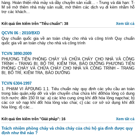
hàng. Hoàn thiện nhà máy và dây chuyền sản xuất… - Trung và dài hạn: T-
M sẽ mở thêm nhà máy sản xuất, mở thêm các dịch vụ đi kèm nhằm hỗ
trợ các khách...
Kết quả tìm kiếm trên "Tiêu chuẩn": 38
Xem tất cả
QCVN 06 : 2010/BXD
Quy chuẩn quốc gia về an toàn cháy cho nhà và công trình Quy chuẩn
quốc gia về an toàn cháy cho nhà và công trình
TCVN 3890:2009
PHƯƠNG TIỆN PHÒNG CHÁY VÀ CHỮA CHÁY CHO NHÀ VÀ CÔNG
TRÌNH – TRANG BỊ, BỐ TRÍ, KIỂM TRA, BẢO DƯỠNG PHƯƠNG TIỆN
PHÒNG CHÁY VÀ CHỮA CHÁY CHO NHÀ VÀ CÔNG TRÌNH – TRANG
BỊ, BỐ TRÍ, KIỂM TRA, BẢO DƯỠNG
TCVN 6304-1997
1. PHẠM VI ÁPDỤNG 1.1. Tiêu chuẩn này quy định các yêu cầu an toàn
trong bảo quản,xếp dỡ và vận chuyển chai chứa khí đốthóa lỏng có dung
tích nước đến 150 lít tại: a) các kho cung ứng khí đốt hóa lỏng nạpchai; b)
các cơ sở nạp khí đốt hóa lỏng vào chai; c) các cơ sở sử dụng khí đốt
hóa lỏng; d) các...
Kết quả tìm kiếm trên "Giải pháp": 16
Xem tất cả
Trách nhiệm phòng cháy và chữa cháy của chủ hộ gia đình được quy
định như thế nào ?