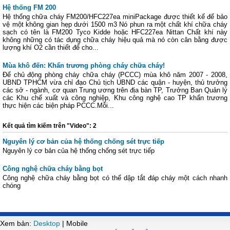
Hệ thống FM 200
Hệ thống chữa cháy FM200/HFC227ea miniPackage được thiết kế để bảo
vệ một không gian hẹp dưới 1500 m3 Nó phun ra một chất khí chữa cháy
sạch có tên là FM200 Tyco Kidde hoặc HFC227ea Nittan Chất khí này
không những có tác dụng chữa cháy hiệu quả mà nó còn cân bằng được
lượng khí O2 cần thiết để cho...
Mùa khô đến: Khẩn trương phòng cháy chữa cháy!
Để chủ động phòng cháy chữa cháy (PCCC) mùa khô năm 2007 - 2008,
UBND TPHCM vừa chỉ đạo Chủ tịch UBND các quận - huyện, thủ trưởng
các sở - ngành, cơ quan Trung ương trên địa bàn TP, Trưởng Ban Quản lý
các Khu chế xuất và công nghiệp, Khu công nghệ cao TP khẩn trương
thực hiện các biện pháp PCCC.Mỗi...
Kết quả tìm kiếm trên "Video": 2
Nguyên lý cơ bản của hệ thống chống sét trực tiếp
Nguyên lý cơ bản của hệ thống chống sét trực tiếp
Công nghệ chữa cháy bằng bọt
Công nghệ chữa cháy bằng bọt có thể dập tắt đáp cháy một cách nhanh
chóng
Xem bản:
Desktop
| Mobile