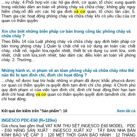
...vụ cháy; 4.Phối hợp với các hộ gia đình, cơ quan, tổ chức xung quanh
trong việcbảo đảm an toàn về phòng cháy và chữa cháy; không gây nguy
hiểm cháy,nổ đối với các hộ gia đình
và cơ
quan, tổ chức lân cận; 5.
Tham gia các hoạt động phòng cháy và chữa cháy khi có yêu cầu của cơ
quan có thẩm quyền.
Xin cho biết những biện pháp cơ bản trong công tác phòng cháy và
chữa cháy ?
Theo Điều 14 của Luật phòng cháy và chữa cháy quy định biện pháp cơ
bản trong phòng cháy 1.Quản lý chặt chẽ và sử dụng an toàn các chất
cháy, chất nổ, nguồn lửa,nguồn nhiệt, thiết bị và dụng cụ sinh lửa, sinh
nhiệt, chất sinh lửa,sinh nhiệt; bảo đảm các điều kiện an toàn về phòng
cháy. 2. Thường...
Những hành vi, vi phạm về an tòan phòng cháy và chữa cháy như thế
nào thì bị tạm đình chỉ, đình chỉ họat động ?
...cháy, nổ được loại trừ hoặc những vi phạm đã được khắc phụcvà được
cơ quan có thẩm quyền ra quyết định tạm đình chỉ cho phép. 4.Chính phủ
quy định phạm vi của việc tạm đình chỉ, đình chỉ hoạt động,thời hạn tạm
đình chỉ hoạt động
và cơ
quan có thẩm quyền quyết định tạmđình chỉ, đình
chỉ hoạt động.
Kết quả tìm kiếm trên "Sản phẩm": 10
Xem tất cả
INGESCO PDC-E60 (R=120m)
Giá chưa bao gồm thuế VAT KIM THU SÉT INGESCO E60 MODEL : PDC
- E60 HÃNG SẢN XUẤT : INGESCO XUẤT XỨ : TÂY BAN NHA BÁN
KÍNH BẢO VỆ CẤP 3 : 120 MÉT THỜI GIAN BẢO HÀNH : 12 THÁNG