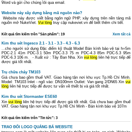
Word và gửi cho chúng tôi qua email.
Website này xây dựng bằng mã nguồn nào?
Website này được viết bằng ngôn ngữ PHP, xây dựng trên nền tảng mã
nguồn mở NukeViet.
Vui lòng
truy cập nukeviet.vn để biết thêm chi tiết.
Kết quả tìm kiếm trên "Sản phẩm": 19
Xem tất cả
Kim thu sét Ingesco 2.1 - 3.1 - 3.3 - 4.3 - 6.3
...cho người sử dụng Đặc điểm kỹ thuật Model Bán kính bảo vệ tại h=5m
PDC-2.1 41m PDC-3.1 50m PDC-3.3 75 m PDC-4.3 85m PDC-5.3 95m
PDC-6.3 106 m. - Xuất xứ : Tây Ban Nha. Xin
vui lòng
liên hệ trực tiếp để
được giá tốt nhất.
Trụ chữa cháy TM103
Giá chưa bao gồm thuế VAT. Giao hàng tận nơi khu vực Tp.Hồ Chí Minh.
Model: TM103 Inlet - ngõ vào: DN100mm Outlet: Van gang 2/DN65 Xin
vui
lòng
liên hệ trực tiếp để được tư vấn về thiết bị và giá tốt nhất.
Kim thu sét Stormaster ESE60
Xin
vui lòng
liên hệ trực tiếp để được giá tốt nhất. Giá chưa bao gồm thuế
VAT. Giao hàng tận nơi khu vực Tp.Hồ Chí Minh - Bán kính bảo vệ 107m
Kết quả tìm kiếm trên "Tin tức": 3
TRAO ĐỔI LOGO QUẢNG BÁ WEBSITE