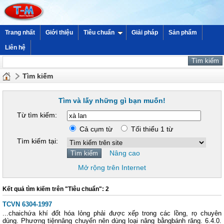
Trang nhất
Giới thiệu
Tiêu chuẩn
Giải pháp
Sản phẩm
Liên hệ
Tìm kiếm
Tìm và lấy những gì bạn muốn!
Từ tìm kiếm:
Cả cụm từ
Tối thiểu 1 từ
Tìm kiếm tại:
Nâng cao
Mở rộng trên Internet
Kết quả tìm kiếm trên "Tiêu chuẩn": 2
TCVN 6304-1997
...chaichứa khí đốt hóa lỏng phải được xếp trong các lồng, rọ chuyên
dùng. Phương tiệnnâng chuyển nên dùng loại nâng bằngbánh răng. 6.4.0.