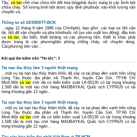
Tầu,
xà lan
chở chai chứa khí đốt hóa lỏngphải được trang bị các bình bột
chữa cháy. Số lượng bình bột được quy định phụthuộc vào khối lượng vận
chuyển và...
Thông tư số 02/2005/TT-BCN
...ngày 12 tháng 8 năm 1996 của Chínhphủ, bao gồm: các loại xe ôtô vận
tải, ôtô để vận chuyển và pha trộnthuốc nổ (xe sản xuất lưu động), đầu kéo
và
xà lan
, tầu biển, thiết bịnâng và các phương tiện, thiết bị khác phải
được trang bị các phươngtiện phòng chống cháy, nổ chuyên dùng.
Cácphương tiện vận...
Kết quả tìm kiếm trên "Tin tức": 3
Tai nạn tàu thủy làm 3 người thiệt mạng
...một vụ tai nạn tàu thủy thảm khốc đã xảy ra tại phao đèn xanh trên sông
Lòng Tàu thuộc địa phận xã Thạnh An, huyện Cần Giờ, TP.Hồ Chí
Minh.Một
xà lan
chở đá có biển kiểm soát LA-05130 có tải trọng khoảng
1.500 tấn bị một tàu chở hàng MADBAYKAL Quốc tịch CYPRUS có tải
trọng khoảng gần 12 ngàn...
Tai nạn tàu thủy làm 3 người thiệt mạng
...một vụ tai nạn tàu thủy thảm khốc đã xảy ra tại phao đèn xanh trên sông
Lòng Tàu thuộc địa phận xã Thạnh An, huyện Cần Giờ, TP.Hồ Chí
Minh.Một
xà lan
chở đá có biển kiểm soát LA-05130 có tải trọng khoảng
1.500 tấn bị một tàu chở hàng MADBAYKAL Quốc tịch CYPRUS có tải
trọng khoảng gần 12 ngàn...
Tàu cứu hỏa hiện đại nhất Việt Nam ở TP HCM