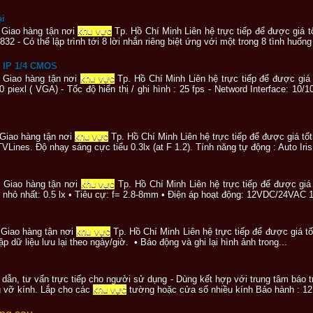
ại
 Giao hàng tận nơi
khu vực
Tp. Hồ Chí Minh Liên hệ trực tiếp để được giá tố
832 - Có thể lập trình tới 8 lời nhắn riêng biệt ứng với một trong 8 tình huố
 IP 1/4 CMOS
 Giao hàng tận nơi
khu vực
Tp. Hồ Chí Minh Liên hệ trực tiếp để được giá
 piexl ( VGA) - Tốc độ hiển thị / ghi hình : 25 fps - Netword Interface: 10
Giao hàng tận nơi
khu vực
Tp. Hồ Chí Minh Liên hệ trực tiếp để được giá t
VLines. Độ nhạy sáng cực tiểu 0.3lx (at F 1.2). Tính năng tự động : Auto Iris
 Giao hàng tận nơi
khu vực
Tp. Hồ Chí Minh Liên hệ trực tiếp để được giá
g nhỏ nhất: 0.5 lx • Tiêu cự: f= 2.8-8mm • Điện áp hoạt động: 12VDC/24VAC 1
Giao hàng tận nơi
khu vực
Tp. Hồ Chí Minh Liên hệ trực tiếp để được giá t
dữ liệu lưu lại theo ngày/giờ. • Báo động và ghi lại hình ảnh trong...
dẫn, tư vấn trực tiếp cho người sử dụng - Dùng kết hợp với trung tâm báo 
g vỡ kính. Lắp cho các
khu vực
tường hoặc cửa sổ nhiều kính Bảo hành : 1