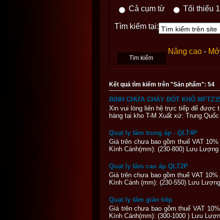
Cả cụm từ
Tối thiểu 1
Tìm kiếm tại:
Nâng cao
-
Mở 
Kết quả tìm kiếm trên "Sản phẩm": 54
BÌNH CHỬA CHÁY BỘT KHÔ MFTZ3
Xin vui lòng liên hệ trực tiếp để được
hàng tại kho T-M Xuất xứ: Trung Qu
Quạt ly tâm trung áp - QLT4P
Giá trên chưa bao gồm thuế VAT 10%
Kính Cánh(mm): (230-800) Lưu Lượng Gi
Quạt ly tâm cao áp QLT2P
Giá trên chưa bao gồm thuế VAT 10% 
Kính Cánh (mm): (230-550) Lưu Lượng 
Quạt ly tâm gián tiếp
Giá trên chưa bao gồm thuế VAT 10%
Kính Cánh(mm): (300-1000 ) Lưu Lượng 