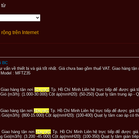
 từ
rộng trên Internet
5 BC
 tư vấn về thiết bị và giá tốt nhất. Giá chưa bao gồm thuế VAT. Giao hàng tận
ốc Model : MFTZ35
 Giao hàng tận nơi
khu vực
Tp. Hồ Chí Minh Liên hệ trực tiếp để được giá t
ó (m3/h): (1.000-30.000) Cột áp(mmH20): (50-250) Quạt ly tâm trung áp - QL
Giao hàng tận nơi
khu vực
Tp. Hồ Chí Minh Liên hệ trực tiếp để được giá t
Gió(m3/h): (800-15.000) Cột áp(mmH20): (100-400) Quạt ly tâm cao áp có thể
 Giao hàng tận nơi
khu vực
Tp. Hồ Chí Minh Liên hệ trực tiếp để được giá
Gió(m3/h): (3.200 -45.000) Cột áp(mmH20): (100-350) Quạt ly tâm gián tíêp 