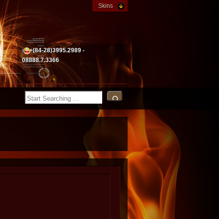
Skins
+(84-28)3995.2989 -
08888.7.3366