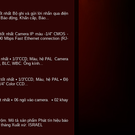
t nhất Bộ ghi và gửi lời nhắn qua điện
ng Báo động, Khẩn cấp, Báo...
 tốt nhất Camera IP màu -1/4" CMOS -
/100 Mbps Fast Ethernet connection (RJ-
ốt nhất • 1/3”CCD, Màu, hệ PAL Camera
, BLC, WBC. Ống kính...
 tốt nhất • 1/3”CCD, Màu, hệ PAL • Độ
/4” Color CCD...
ốt nhất • 06 ngỏ vào camera. • 02 khay
trộm. Mô tả sản phẩm Phát tín hiệu báo
2 tháng Xuất xứ: ISRAEL