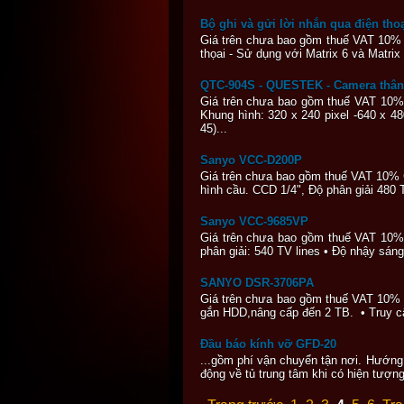
Bộ ghi và gửi lời nhắn qua điện tho
Giá trên chưa bao gồm thuế VAT 10%
thọai - Sử dụng với Matrix 6 và Matrix 
QTC-904S - QUESTEK - Camera thân
Giá trên chưa bao gồm thuế VAT 10%
Khung hình: 320 x 240 pixel -640 x 480
45)...
Sanyo VCC-D200P
Giá trên chưa bao gồm thuế VAT 10% 
hình cầu. CCD 1/4", Độ phân giải 480 T
Sanyo VCC-9685VP
Giá trên chưa bao gồm thuế VAT 10%
phân giải: 540 TV lines • Độ nhậy sán
SANYO DSR-3706PA
Giá trên chưa bao gồm thuế VAT 10% 
gắn HDD,nâng cấp đến 2 TB. • Truy cập 
Đầu báo kính vỡ GFD-20
...gồm phí vận chuyển tận nơi. Hướng 
động về tủ trung tâm khi có hiện tượn