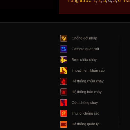
Trang trước
1
,
2
,
3
,
4
,
5
,
6
Tra
Chống đột nhập
Camera quan sát
Bơm chữa cháy
Thoát hiểm khẩn cấp
Hệ thống chữa cháy
Hệ thống báo cháy
Cửa chống cháy
Thu lôi chống sét
Hệ thống quản lý...