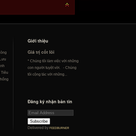
Giới thiệu
Giá trị cốt lõi
hông
Lưu
* Chúng tôi làm việc với những
ành
con người tuyệt vời. - Chúng
/
Tiêu
tôi cộng tác với những...
hống
Đăng ký nhận bản tin
Subscribe
Delivered by
FEEDBURNER