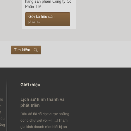
hàng sản phẩm Công ty Cổ
Phần T-M.
Gởi tài liệu sản
phẩm..
Tìm kiếm
Giới thiệu
Lịch sử hình thành và
ng
phát triển
ưu
h
Đâu đó tôi đã đọc được những
iêu
dòng chữ viết vội – [….] Tham
ống
gia kinh doanh các thiết bị an