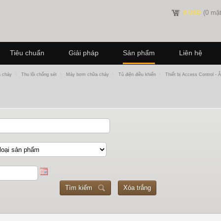
(0 mặt
0 USD
Tiêu chuẩn
Giải pháp
Sản phẩm
Liên hệ
a cháy
\
Thu lôi chống sét
\
Máy bơm chữa cháy
\
Tủ điện điều khiển
\
Thiết bị Access Control - 
Tìm kiếm