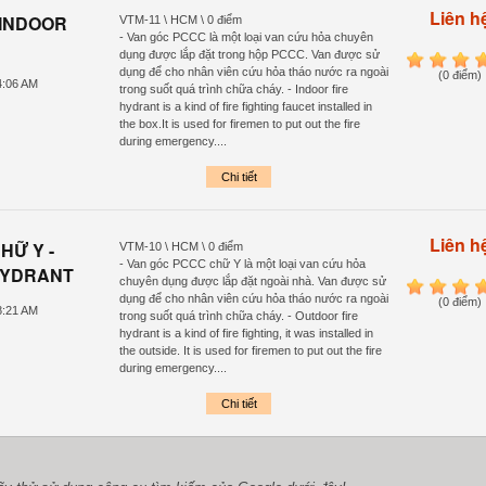
Liên h
 INDOOR
VTM-11 \ HCM \ 0 điểm
- Van góc PCCC là một loại van cứu hỏa chuyên
dụng được lắp đặt trong hộp PCCC. Van được sử
1
2
3
4
dụng để cho
nhân
viên
cứu hỏa tháo nước ra ngoài
(0 điểm)
4:06 AM
trong suốt quá trình chữa cháy. - Indoor fire
hydrant is a kind of fire fighting faucet installed in
the box.It is used for firemen to put out the fire
during emergency....
Chi tiết
Liên h
HỮ Y -
VTM-10 \ HCM \ 0 điểm
- Van góc PCCC chữ Y là một loại van cứu hỏa
HYDRANT
chuyên dụng được lắp đặt ngoài nhà. Van được sử
1
2
3
4
dụng để cho
nhân
viên
cứu hỏa tháo nước ra ngoài
(0 điểm)
8:21 AM
trong suốt quá trình chữa cháy. - Outdoor fire
hydrant is a kind of fire fighting, it was installed in
the outside. It is used for firemen to put out the fire
during emergency....
Chi tiết