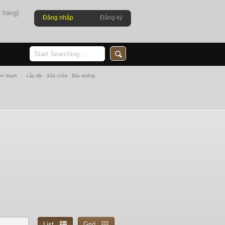
 hàng)
Đăng nhập
Đăng ký
Âm thanh
\
Lắp đặt - Sửa chữa - Bảo dưỡng
\
List
Grid