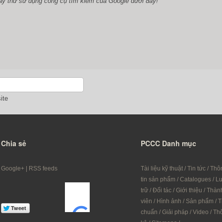
ãy thử sử dụng công cụ tìm kiếm của Google dưới đây!
ite
Chia sẻ
PCCC Danh mục
Google+
|
RSS feeds
Tài liệu kỹ thuật
/
Tin tức
/
Thô
tin sản phẩm
/
Catalogues
/
L
trữ
/
Đối tác
/
Giới thiệu
/
Thàn
viên
/
Hình ảnh
/
Sản phẩm
/
T
chuẩn
/
Giải pháp
/
Video
/
Th