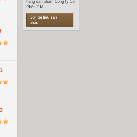
hàng sản phẩm Công ty Cổ
Phần T-M.
Gởi tài liệu sản
phẩm..
ệ
5
D
5
D
5