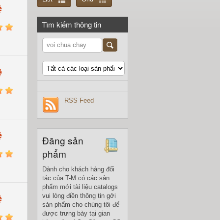
ệ
Tìm kiếm thông tin
5
ệ
5
RSS Feed
ệ
Đăng sản
phẩm
5
Dành cho khách hàng đối
tác của T-M có các sản
phẩm mới tài liệu catalogs
vui lòng điền thông tin gởi
ệ
sản phẩm cho chúng tôi để
được trưng bày tại gian
5