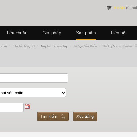
(0 mặt
0 USD
Tiêu chuẩn
Giải pháp
Sản phẩm
Liên hệ
a cháy
\
Thu lôi chống sét
\
Máy bơm chữa cháy
\
Tủ điện điều khiển
\
Thiết bị Access Control - 
Tìm kiếm