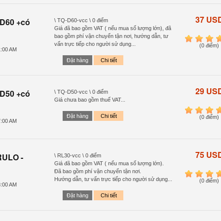
37 US
 D60 +có
\ TQ-D60-vcc \ 0 điểm
Giá đã bao gồm VAT ( nếu mua số lượng lớn), đã
bao gồm phí vận chuyển tận nơi, hướng dẫn, tư
1
2
3
4
vấn trực tiếp cho người sử dụng...
(0 điểm)
1:00 AM
Đặt hàng
Chi tiết
29 US
 D50 +có
\ TQ-D50-vcc \ 0 điểm
Giá chưa bao gồm thuế VAT...
1
2
3
4
Đặt hàng
Chi tiết
(0 điểm)
7:00 AM
75 US
RULO -
\ RL30-vcc \ 0 điểm
Giá đã bao gồm VAT ( nếu mua số lượng lớn).
Đã bao gồm phí vận chuyển tận nơi.
1
2
3
4
Hướng dẫn, tư vấn trực tiếp cho người sử dụng...
(0 điểm)
8:00 AM
Đặt hàng
Chi tiết