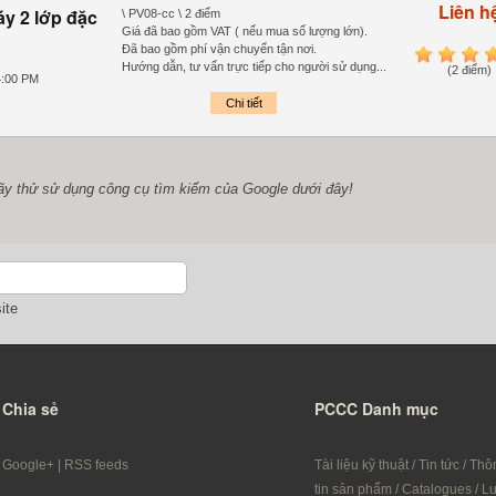
Liên h
y 2 lớp đặc
\ PV08-cc \ 2 điểm
Giá đã bao gồm VAT ( nếu mua số lượng lớn).
Đã bao gồm phí vận chuyển tận nơi.
1
2
3
4
Hướng dẫn, tư vấn trực tiếp cho người sử dụng...
(2 điểm)
4:00 PM
Chi tiết
ãy thử sử dụng công cụ tìm kiếm của Google dưới đây!
ite
Chia sẻ
PCCC Danh mục
Google+
|
RSS feeds
Tài liệu kỹ thuật
/
Tin tức
/
Thô
tin sản phẩm
/
Catalogues
/
L