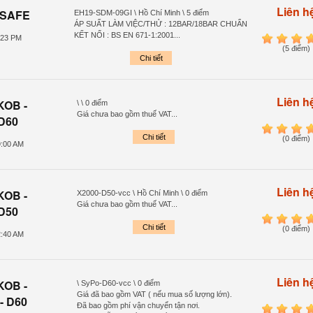
Liên h
RSAFE
EH19-SDM-09GI \ Hồ Chí Minh \ 5 điểm
ÁP SUẤT LÀM VIỆC/THỬ : 12BAR/18BAR CHUẨN
KẾT NỐI : BS EN 671-1:2001...
:23 PM
1
2
3
4
(5 điểm)
Chi tiết
Liên h
KOB -
\ \ 0 điểm
Giá chưa bao gồm thuế VAT...
 D60
1
2
3
4
Chi tiết
(0 điểm)
9:00 AM
Liên h
KOB -
X2000-D50-vcc \ Hồ Chí Minh \ 0 điểm
Giá chưa bao gồm thuế VAT...
 D50
1
2
3
4
Chi tiết
(0 điểm)
2:40 AM
Liên h
KOB -
\ SyPo-D60-vcc \ 0 điểm
Giá đã bao gồm VAT ( nếu mua số lượng lớn).
 - D60
Đã bao gồm phí vận chuyển tận nơi.
1
2
3
4