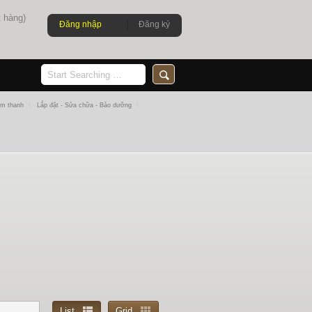
 hàng)
Đăng nhập
Đăng ký
Âm thanh
\
Lắp đặt - Sửa chữa - Bảo dưỡng
\
List
Grid