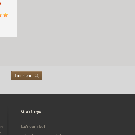
ệ
5
Tìm kiếm
Giới thiệu
Lời cam kết
ng
ưu