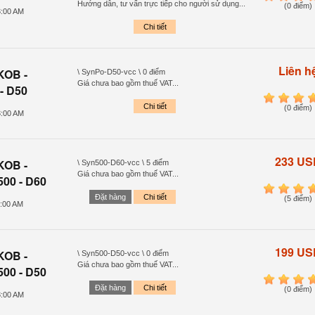
Hướng dẫn, tư vấn trực tiếp cho người sử dụng...
(0 điểm)
3:00 AM
Chi tiết
Liên h
KOB -
\ SynPo-D50-vcc \ 0 điểm
Giá chưa bao gồm thuế VAT...
 - D50
1
2
3
4
Chi tiết
(0 điểm)
3:00 AM
233 US
KOB -
\ Syn500-D60-vcc \ 5 điểm
Giá chưa bao gồm thuế VAT...
500 - D60
1
2
3
4
Đặt hàng
Chi tiết
(5 điểm)
1:00 AM
199 US
KOB -
\ Syn500-D50-vcc \ 0 điểm
Giá chưa bao gồm thuế VAT...
500 - D50
1
2
3
4
Đặt hàng
Chi tiết
(0 điểm)
8:00 AM