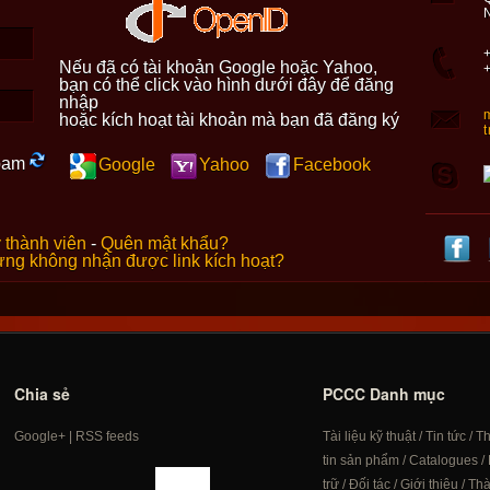
+
Nếu đã có tài khoản Google hoặc Yahoo,
bạn có thể click vào hình dưới đây để đăng
nhập
hoặc kích hoạt tài khoản mà bạn đã đăng ký
Google
Yahoo
Facebook
 thành viên
-
Quên mật khẩu?
ng không nhận được link kích hoạt?
Chia sẻ
PCCC Danh mục
Google+
|
RSS feeds
Tài liệu kỹ thuật
/
Tin tức
/
T
tin sản phẩm
/
Catalogues
/
trữ
/
Đối tác
/
Giới thiệu
/
Th