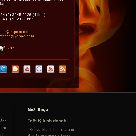
Nam
84 (8) 3845 2126 (4 line)
+84 (0) 902 63 9999
mail@tmpccc.com
tmpccc@yahoo.com
Giới thiệu
Triết lý kinh doanh
hông
Lưu
- Đối với khách hàng: chúng
ành