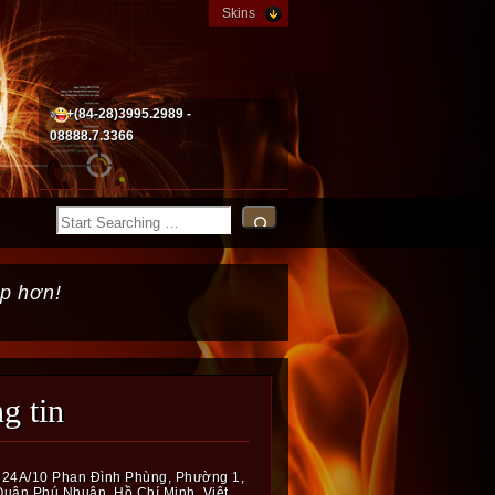
Skins
+(84-28)3995.2989 -
08888.7.3366
p hơn!
ng tin
324A/10 Phan Đình Phùng, Phường 1,
Quận Phú Nhuận, Hồ Chí Minh, Việt