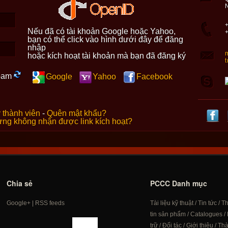
+
Nếu đã có tài khoản Google hoặc Yahoo,
bạn có thể click vào hình dưới đây để đăng
nhập
hoặc kích hoạt tài khoản mà bạn đã đăng ký
Google
Yahoo
Facebook
 thành viên
-
Quên mật khẩu?
ng không nhận được link kích hoạt?
Chia sẻ
PCCC Danh mục
Google+
|
RSS feeds
Tài liệu kỹ thuật
/
Tin tức
/
T
tin sản phẩm
/
Catalogues
/
trữ
/
Đối tác
/
Giới thiệu
/
Th