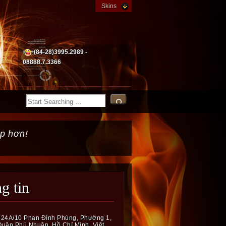
Skins
+(84-28)3995.2989 -
08888.7.3366
p hơn!
ng tin
324A/10 Phan Đình Phùng, Phường 1,
Quận Phú Nhuận, Hồ Chí Minh, Việt