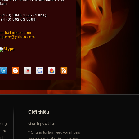
Nam
84 (8) 3845 2126 (4 line)
+84 (0) 902 63 9999
mail@tmpccc.com
tmpccc@yahoo.com
Giới thiệu
Giá trị cốt lõi
hông
Lưu
* Chúng tôi làm việc với những
ành