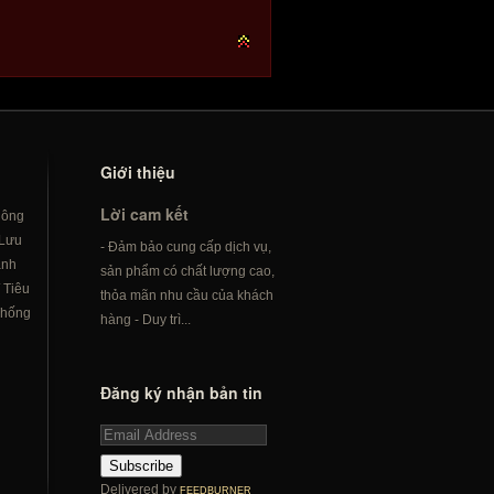
Giới thiệu
Lời cam kết
hông
Lưu
- Đảm bảo cung cấp dịch vụ,
ành
sản phẩm có chất lượng cao,
/
Tiêu
thỏa mãn nhu cầu của khách
hống
hàng - Duy trì...
Đăng ký nhận bản tin
Subscribe
Delivered by
FEEDBURNER