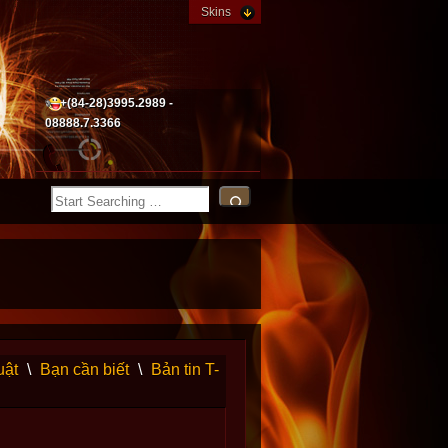
Skins
+(84-28)3995.2989 -
08888.7.3366
uật
\
Bạn cần biết
\
Bản tin T-