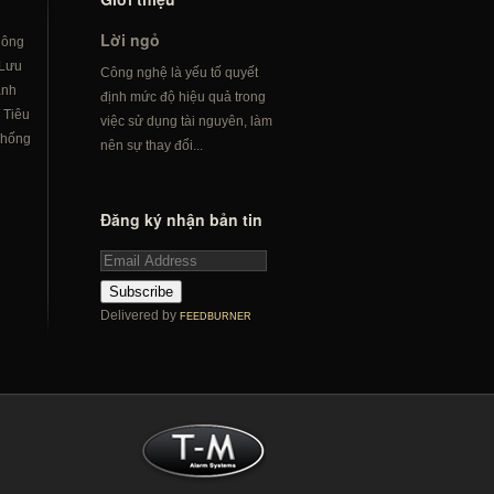
Lời ngỏ
hông
Lưu
Công nghệ là yếu tố quyết
ành
định mức độ hiệu quả trong
/
Tiêu
việc sử dụng tài nguyên, làm
hống
nên sự thay đổi...
Đăng ký nhận bản tin
Subscribe
Delivered by
FEEDBURNER