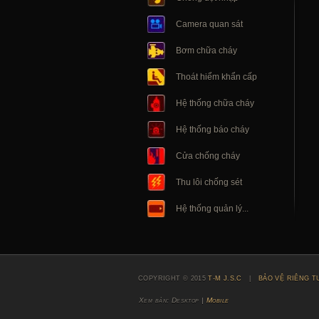
Camera quan sát
Bơm chữa cháy
Thoát hiểm khẩn cấp
Hệ thống chữa cháy
Hệ thống báo cháy
Cửa chống cháy
Thu lôi chống sét
Hệ thống quản lý...
COPYRIGHT © 2015
T-M J.S.C
|
BẢO VỆ RIÊNG T
Xem bản: Desktop |
Mobile