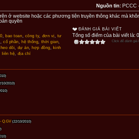
Nguồn tin:
PCCC -
t trên ở website hoặc các phương tiện truyền thông khác mà khô
 bản quyền
ĐÁNH GIÁ BÀI VIẾT
Tổng số điểm của bài viết là: 
10
,
bao toan
,
công ty
,
đơn vị
,
tư
Click để đánh giá b
g
,
cổ phần
,
hệ thống
,
thời gian
,
theo dõi
,
dự án
,
hợp đồng
,
kinh
,
liên hệ
,
địa chỉ
010)
2/10/2010)
2010)
 - Q.GV
(22/10/2010)
)
010)