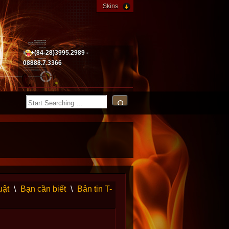
Skins
+(84-28)3995.2989 -
08888.7.3366
uật
\
Bạn cần biết
\
Bản tin T-