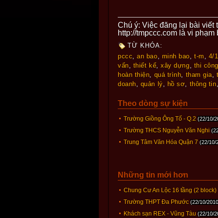
Chú ý: Việc đăng lại bài viế
http://tmpccc.com là vi phạm
TỪ KHÓA:
pccc
,
an bao
,
minh bao
,
t-m
,
4/
vấn
,
thiết kế
,
xây dựng
,
thi côn
hoàn thiện
,
quá trình
,
tham gia
,
doanh
,
quản lý
,
hồ sơ
,
thông tin
Theo dòng sự kiện
Trường Giồng Ông Tố - Q.2
(22/10/2
Trường THCS Nguyễn Văn Nghi
(2
Trung Tâm Văn Hóa Quận 7
(22/10/
Những tin mới hơn
Chung Cư An Lộc 16 tầng (2 block)
Trường THPT Đa Phước
(22/10/2010
Khách sạn REX - Vũng Tàu
(22/10/2