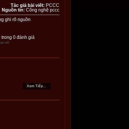
Tác giả bài viết:
PCCC
Nguồn tin:
Công nghệ pccc
ng ghi rõ nguồn
0 trong 0 đánh giá
ài viết
Xem Tiếp...