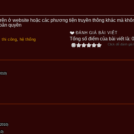
t trên ở website hoặc các phương tiện truyền thông khác mà khô
 bản quyền
ĐÁNH GIÁ BÀI VIẾT
Tổng số điểm của bài viết là: 
,
thi công
,
hệ thống
Click để đánh giá b
2010)
/2010)
10)