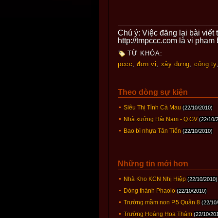
Chú ý: Việc đăng lại bài viế
http://tmpccc.com là vi phạm
TỪ KHÓA:
pccc
,
đơn vị
,
xây dựng
,
công ty
Theo dòng sự kiện
Siêu Thị Tỉnh Cà Mau
(22/10/2010)
Nhà xưởng Hải Nam - Q.GV
(22/10/
Bao bì nhựa Tân Tiến
(22/10/2010)
Những tin mới hơn
Nhà Kho KCN Nhị Hiệp
(22/10/2010)
Dòng thánh Phaolo
(22/10/2010)
Trường mầm non P.5 Quận 8
(22/10
Trường Hoàng Hoa Thám
(22/10/20