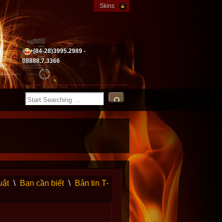
Skins
+(84-28)3995.2989 -
08888.7.3366
uật
\
Bạn cần biết
\
Bản tin T-