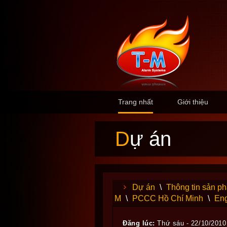
Trang nhất
Giới thiệu
Dự án
Dự án
\
Thông tin sản p
M
\
PCCC Hồ Chí Minh
\
Eng
Đăng lúc:
Thứ sáu - 22/10/2010