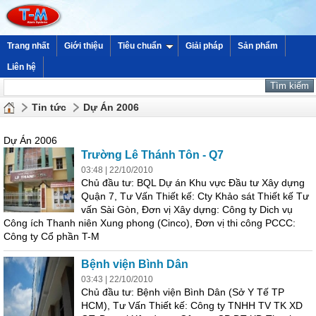
Trang nhất
Giới thiệu
Tiêu chuẩn
Giải pháp
Sản phẩm
Liên hệ
Tin tức
Dự Án 2006
Dự Án 2006
Trường Lê Thánh Tôn - Q7
03:48 | 22/10/2010
Chủ đầu tư: BQL Dự án Khu vực Đầu tư Xây dựng
Quận 7, Tư Vấn Thiết kế: Cty Khảo sát Thiết kế Tư
vấn Sài Gòn, Đơn vị Xây dựng: Công ty Dich vụ
Công ích Thanh niên Xung phong (Cinco), Đơn vị thi công PCCC:
Công ty Cổ phần T-M
Bệnh viện Bình Dân
03:43 | 22/10/2010
Chủ đầu tư: Bệnh viện Bình Dân (Sở Y Tế TP
HCM), Tư Vấn Thiết kế: Công ty TNHH TV TK XD