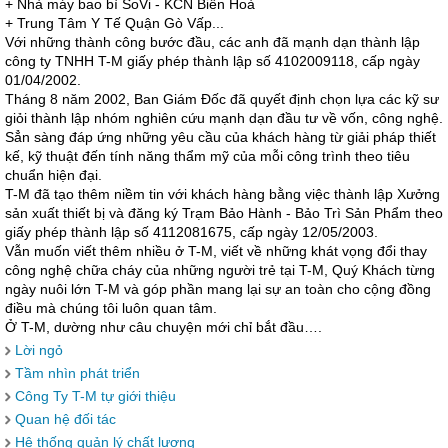
+ Nhà máy bao bì SoVi - KCN Biên Hoà
+ Trung Tâm Y Tế Quận Gò Vấp...
Với những thành công bước đầu, các anh đã mạnh dạn thành lập
công ty TNHH T-M giấy phép thành lập số 4102009118, cấp ngày
01/04/2002.
Tháng 8 năm 2002, Ban Giám Đốc đã quyết định chọn lựa các kỹ sư
giỏi thành lập nhóm nghiên cứu mạnh dạn đầu tư về vốn, công nghệ.
Sẳn sàng đáp ứng những yêu cầu của khách hàng từ giải pháp thiết
kế, kỹ thuật đến tính năng thẩm mỹ của mỗi công trình theo tiêu
chuẩn hiện đại.
T-M đã tạo thêm niềm tin với khách hàng bằng việc thành lập Xưởng
sản xuất thiết bị và đăng ký Trạm Bảo Hành - Bảo Trì Sản Phẩm theo
giấy phép thành lập số 4112081675, cấp ngày 12/05/2003.
Vẫn muốn viết thêm nhiều ở T-M, viết về những khát vọng đổi thay
công nghệ chữa cháy của những người trẻ tại T-M, Quý Khách từng
ngày nuôi lớn T-M và góp phần mang lại sự an toàn cho cộng đồng
điều mà chúng tôi luôn quan tâm.
Ở T-M, dường như câu chuyện mới chỉ bắt đầu….
Lời ngỏ
Tầm nhìn phát triển
Công Ty T-M tự giới thiệu
Quan hệ đối tác
Hệ thống quản lý chất lượng