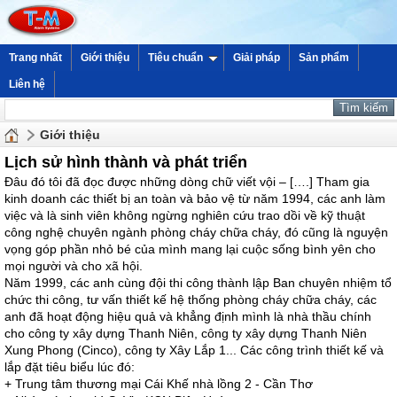
Trang nhất
Giới thiệu
Tiêu chuẩn
Giải pháp
Sản phẩm
Liên hệ
Giới thiệu
Lịch sử hình thành và phát triển
Đâu đó tôi đã đọc được những dòng chữ viết vội – [….] Tham gia
kinh doanh các thiết bị an toàn và bảo vệ từ năm 1994, các anh làm
việc và là sinh viên không ngừng nghiên cứu trao dồi về kỹ thuật
công nghệ chuyên ngành phòng cháy chữa cháy, đó cũng là nguyện
vọng góp phần nhỏ bé của mình mang lại cuộc sống bình yên cho
mọi người và cho xã hội.
Năm 1999, các anh cùng đội thi công thành lập Ban chuyên nhiệm tổ
chức thi công, tư vấn thiết kế hệ thống phòng cháy chữa cháy, các
anh đã hoạt động hiệu quả và khẳng định mình là nhà thầu chính
cho công ty xây dựng Thanh Niên, công ty xây dựng Thanh Niên
Xung Phong (Cinco), công ty Xây Lắp 1... Các công trình thiết kế và
lắp đặt tiêu biểu lúc đó:
+ Trung tâm thương mại Cái Khế nhà lồng 2 - Cần Thơ