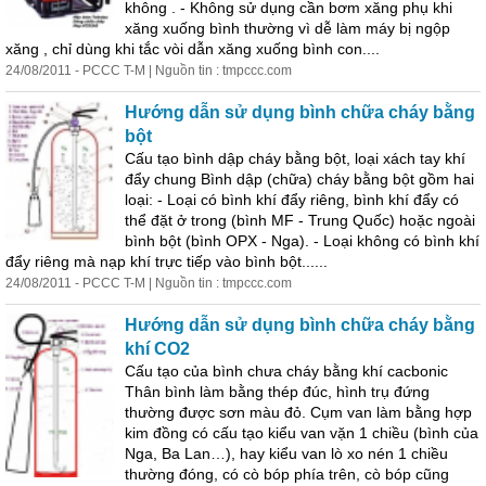
không . - Không sử dụng cần bơm xăng phụ khi
xăng xuống bình thường vì dễ làm máy bị ngộp
xăng , chỉ dùng khi tắc vòi dẫn xăng xuống bình con....
24/08/2011 - PCCC T-M | Nguồn tin : tmpccc.com
Hướng dẫn sử dụng bình chữa cháy bằng
bột
Cấu tạo bình dập cháy bằng bột, loại xách tay khí
đẩy chung Bình dập (chữa) cháy bằng bột gồm hai
loại: - Loại có bình khí đẩy riêng, bình khí đẩy có
thể đặt ở trong (bình MF - Trung Quốc) hoặc ngoài
bình bột (bình OPX - Nga). - Loại không có bình khí
đẩy riêng mà nạp khí trực tiếp vào bình bột......
24/08/2011 - PCCC T-M | Nguồn tin : tmpccc.com
Hướng dẫn sử dụng bình chữa cháy bằng
khí CO2
Cấu tạo của bình chưa cháy bằng khí cacbonic
Thân bình làm bằng thép đúc, hình trụ đứng
thường được sơn màu đỏ. Cụm van làm bằng hợp
kim đồng có cấu tạo kiểu van vặn 1 chiều (bình của
Nga, Ba Lan…), hay kiểu van lò xo nén 1 chiều
thường đóng, có cò bóp phía trên, cò bóp cũng