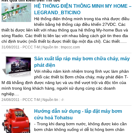
Kết quả tìm kiếm trên Tin tức
HỆ THỐNG ĐIỆN THÔNG MINH MY HOME –
LEGRAND_BTICINO
Hệ thống
điện
thông minh trong tòa nhà được điều
khiển bằng hệ thống cáp điều khiển 27VDC. Các
thiết bị được liên kết với nhau thông qua hệ thống My-home Bus và
sóng Radio. Các thiết bị liên lạc với nhau bằng cách gửi tin theo địa
chỉ định trước (mỗi thiết bị được thiết lập một địa chỉ). Các thiết......
31/08/2011 - PCCC T-M | Nguồn tin : tmpccc.com
Sản xuất lắp ráp máy bơm chữa cháy, máy
phát
điện
Với nhiều năm kinh nhiệm trong lĩnh vực làm phân
phối các thiết bị Bơm chữa cháy, máy phát
điện
T-
M đã khẳng định được năng lực và ưu thế vượt trội và độc tôn của
mình trong lòng khách hàng, người sử dụng cùng các doanh
nghiệp....
24/08/2011 - PCCC T-M | Nguồn tin : -/-
Hướng dẫn sử dụng - lắp đặt máy bơm
cứu hoả Tohatsu
- Trong khi đang bơm nước, không được kéo cần
bơm chân không xuống vì dễ bị hỏng bơm chân