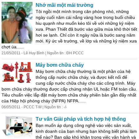
Nhớ mãi một mái trường
Tôi ngồi một mình trong căn phòng nhỏ, những
ngày cuối năm cái nắng vàng hoe trong buổi chiều
hiu quạnh như muốn kéo tôi về với những kỷ niệm
xưa. Phan Thiết đã bước vào giữa mùa khô thời tiết
hơi se lạnh. Chỉ còn ít ngày nữa là bước sang năm
mới. Ký ức về trường, về lớp và những kỷ niệm xưa
chợt ùa......
21/05/2011 - Lê Huy Bình | Nguồn tin : ĐH PCCC
Máy bơm chữa cháy
Máy bơm chữa cháy thường là một phần của hệ
thống cấp nước chữa cháy, và được kết nối để
cung cấp nước chữa cháy cho các công trình. Máy
bơm chữa cháy thường được cấp chứng nhận UL hoặc FM toàn cầu.
Tiêu chuẩn việc lắp đặt máy bơm chữa cháy phiên bản gần đây nhất
của Hiệp hội phòng cháy (NFPA) NFPA......
06/05/2011 - PCCC T-M | Nguồn tin : -/-
Tư vấn Giải pháp và tích hợp hệ thống
Bạn muốn áp dụng công nghệ vào việc sản xuất,
kinh doanh của bạn nhưng bạn không biết phài làm
thế nào? Bạn gặp khó khăn trong việc vận hành và