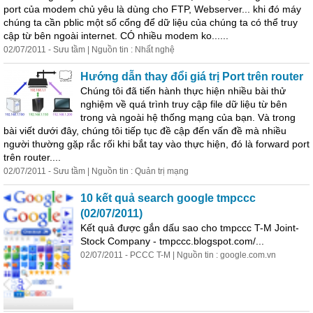
port của modem chủ yêu là dùng cho FTP, Webserver... khi đó máy
chúng ta cần pblic một số cổng để dữ liệu của chúng ta có thể truy
cập từ bên ngoài internet. CÓ nhiều modem ko......
02/07/2011 - Sưu tầm | Nguồn tin : Nhất nghệ
Hướng dẫn thay đổi giá trị Port trên router
Chúng tôi đã tiến hành thực hiện nhiều bài thử
nghiệm về quá trình truy cập file dữ liệu từ bên
trong và ngoài hệ thống mạng của bạn. Và trong
bài viết dưới đây, chúng tôi tiếp tục đề cập đến vấn đề mà nhiều
người thường gặp rắc rối khi bắt tay vào thực hiện, đó là forward port
trên router....
02/07/2011 - Sưu tầm | Nguồn tin : Quản trị mạng
10 kết quả search google tmpccc
(02/07/2011)
Kết quả được gắn dấu sao cho tmpccc T-M Joint-
Stock Company - tmpccc.blogspot.com/...
02/07/2011 - PCCC T-M | Nguồn tin : google.com.vn