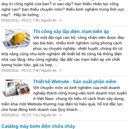
duy trì công nghệ của bạn? vì sao vậy? bạn thiếu nhân lực công
nghệ cao? bạn thiếu chuyên môn? thiếu kinh nghiệm trong lĩnh vực
này?...Hãy tin tưởng......
05/05/2011 - PCCC T-M | Nguồn tin : -/-
Thi công xây lắp
điện
, trạm biến áp
Với một đội ngũ cán bộ, công nhân viên được đào
tạo bài bản, nhiều kinh nghiệm cùng phong cách
phục vụ chuyên nghiệp, nhiệt huyết, chúng tôi có
khả năng cũng như kinh nghiệm để thiết kế thi công hệ thống
điện
nhà cao tầng, khu công nghiệp, lắp đặt các trạm biến áp với chất
lượng hoàn hảo, giá cả hợp......
05/05/2011 - PCCC T-M | Nguồn tin : -/-
Thiết kế Website - Sản xuất phần mềm
Với chuyên môn và kinh nghiệm của một doanh
nghiệp thành công trong việc kinh doanh trực tuyến
ở Việt Nam, chúng tôi hiểu rõ cách thức xây dựng,
triển khai một Website thương mại
điện
tử hiệu quả, hỗ trợ đắc lực
cho hoạt động kinh doanh của Quý khách....
05/05/2011 - PCCC T-m | Nguồn tin : -/-
Catalog máy bơm
điện
chữa cháy