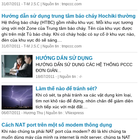
31/07/2011 - T-M J.S.C | Nguồn tin : tmpccc.com
Hướng dẫn sử dụng trung tâm báo cháy Hochiki thường
Hệ thống báo cháy (HTBC) gồm nhiều khu vực. Mỗi khu vực tương
ứng với một Zone của Trung tâm báo cháy. Tên của khu vực được
ghi trên mặt Tủ báo cháy. Khi có cháy hoặc có sự cố ở khu vực nào,
đèn của khu vực đó sẽ sáng....
31/07/2011 - T-M J.S.C | Nguồn tin : tmpccc.com
HƯỚNG DẨN SỬ DỤNG
HƯỚNG DẨN SỬ DỤNG CÁC HỆ THỐNG PCCC
ĐƠN GIẢN...
18/07/2011 - | Nguồn tin : -/-
Làm thế nào để tránh sét?
Khi có sét, ta phải tránh xa các vật dụng kim loại,
tìm nơi khô ráo để đứng, nhón chân để giảm diện
tích tiếp xúc với mặt đất....
06/07/2011 - Hương Thu | Nguồn tin : VNexpress
Cách NAT port trên một số modem thông dụng
Khi nào chúng ta phải NAT port của modem? đó là khi chúng ta
muốn dùng máy của mình ra internet là một server, chúng ta NAT