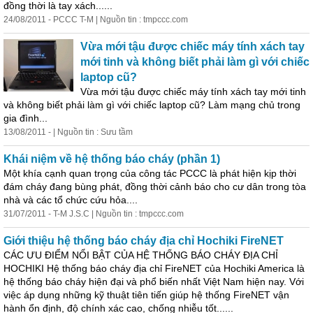
đồng thời là tay xách......
24/08/2011 - PCCC T-M | Nguồn tin : tmpccc.com
Vừa mới tậu được chiếc máy tính xách tay
mới tinh và không biết phải làm gì với chiếc
laptop cũ?
Vừa mới tậu được chiếc máy tính xách tay mới tinh
và không biết phải làm gì với chiếc laptop cũ? Làm mạng chủ trong
gia đình...
13/08/2011 - | Nguồn tin : Sưu tầm
Khái niệm về hệ thống báo cháy (phần 1)
Một khía cạnh quan trọng của công tác PCCC là phát hiện kịp thời
đám cháy đang bùng phát, đồng thời cảnh báo cho cư dân trong tòa
nhà và các tổ chức cứu hỏa....
31/07/2011 - T-M J.S.C | Nguồn tin : tmpccc.com
Giới thiệu hệ thống báo cháy địa chỉ Hochiki FireNET
CÁC ƯU ĐIỂM NỔI BẬT CỦA HỆ THỐNG BÁO CHÁY ĐỊA CHỈ
HOCHIKI Hệ thống báo cháy địa chỉ FireNET của Hochiki America là
hệ thống báo cháy hiện đại và phổ biến nhất Việt Nam hiện nay. Với
việc áp dụng những kỹ thuật tiên tiến giúp hệ thống FireNET vận
hành ổn định, độ chính xác cao, chống nhiễu tốt......