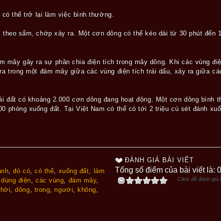
, có thể trở lại làm việc bình thường.
m theo sấm, chớp xảy ra. Một cơn dông có thể kéo dài từ 30 phút đến 12
 mây gây ra sự phân chia điện tích trong mây dông. Khi các vùng điệ
 ra trong một đám mây giữa các vùng điện tích trái dấu, xảy ra giữa 
rái đất có khoảng 2.000 cơn dông đang hoạt động. Một cơn dông bình 
00 phóng xuống đất. Tại Việt Nam có thể có tới 2 triệu cú sét đánh xu
ĐÁNH GIÁ BÀI VIẾT
Tổng số điểm của bài viết là: 
ánh
,
đó có
,
có thể
,
xuống đất
,
làm
Click để đánh giá b
,
dùng điện
,
các vùng
,
đám mây
,
thời
,
dông
,
trong
,
người
,
không
,