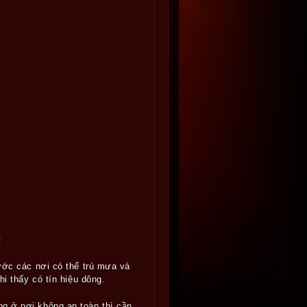
:
ước các nơi có thể trú mưa và
thấy có tín hiệu dông.
ng ở nơi không an toàn thì cần