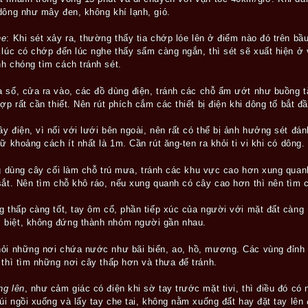
dông như mây đen, không khí lạnh, gió.
he
: Khi sét xảy ra, thường thấy tia chớp lóe lên ở điểm nào đó trên bầ
 lúc có chớp đến lúc nghe thấy sấm càng ngắn, thì sét sẽ xuất hiện ở v
h chóng tìm cách tránh sét.
 sổ, cửa ra vào, các đồ dùng điện, tránh các chỗ ẩm ướt như buồng 
ợp rất cần thiết. Nên rút phích cắm các thiết bị điện khi dông tố bắt đầ
y điện, vì nối với lưới bên ngoài, nên rất có thể bị ảnh hưởng sét đán
ữ khoảng cách ít nhất là 1m. Cần rút ăng-ten ra khỏi ti vi khi có dông.
ng dùng cây cối làm chỗ trú mưa, tránh các khu vực cao hơn xung quan
sắt. Nên tìm chỗ khô ráo, nếu xung quanh có cây cao hơn thì nên tìm 
g thấp càng tốt, tay ôm cổ, phần tiếp xúc của người với mặt đất càng 
 biệt, không đứng thành nhóm người gần nhau.
hỏi những nơi chứa nước như bãi biển, ao, hồ, mương. Các vùng đỉnh
 thì tìm những nơi cây thấp hơn và thưa để tránh.
ng lên
, như cảm giác có điện khi sờ tay trước mặt tivi, thì điều đó có 
úi ngồi xuống và lấy tay che tai, không nằm xuống đất hay đặt tay lên 