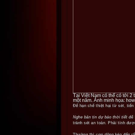
Tại Việt Nam có thể có tới 2 
một năm. Ảnh minh họa: how
Để hạn chế thiệt hại từ sét, tiế
Nghe bản tin dự báo thời tiết
để 
tránh sét an toàn. Phải tính được 
Thường thì cơn dông kéo đến rất