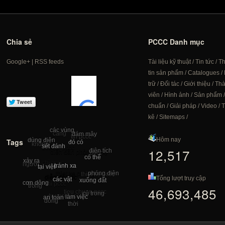
Chia sẻ
PCCC Danh mục
Google+
|
RSS feeds
Tài liệu kỹ thuật
/
Tin tức
/
T
tin sản phẩm
/
Catalogues
/
trữ
/
Đối tác
/
Giới thiệu
/
Th
viên
/
Hình ảnh
/
Sản phẩm
chuẩn
/
Giải pháp
/
Video
/
T
kê
/
Sitemaps
/
các vùng
càng
đám mây
tin pccc
Hôm nay
dùng điện
Tags
đó có
không
sét đánh
thiết bị pccc
12,517
điện tích
diễn đàn phòng cháy
pccc
có thể
xảy ra
chứng chỉ pccc
người
tránh xa
tại việt
pccc chong chay
phóng điện
thiet ke phong chay
thiet ke pccc
diễn đàn pc
Tổng lượt truy cập
các vật
xuống đất
cơn dông
chung chi pccc
trong
46,693,485
tieu chuan pccc
cú trong
tu van pccc
làm việc
an toàn
dông
thời