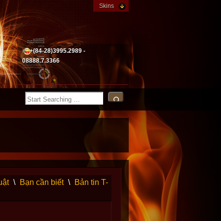
Skins
+(84-28)3995.2989 -
08888.7.3366
uật
\
Bạn cần biết
\
Bản tin T-