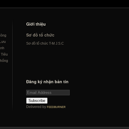
Giới thiệu
Sơ đồ tổ chức
hông
Lưu
Sơ đồ tổ chức T-M J.S.C
ành
/
Tiêu
hống
Đăng ký nhận bản tin
Subscribe
Delivered by
FEEDBURNER