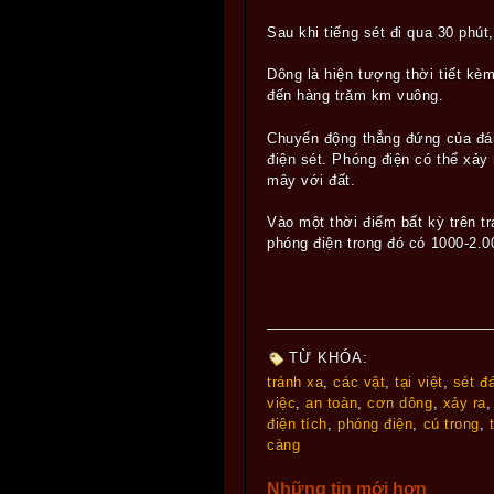
Sau khi tiếng sét đi qua 30 phút
Dông là hiện tượng thời tiết kè
đến hàng trăm km vuông.
Chuyển động thẳng đứng của đám
điện sét. Phóng điện có thể xảy
mây với đất.
Vào một thời điểm bất kỳ trên t
phóng điện trong đó có 1000-2.0
TỪ KHÓA:
tránh xa
,
các vật
,
tại việt
,
sét đ
việc
,
an toàn
,
cơn dông
,
xảy ra
điện tích
,
phóng điện
,
cú trong
,
càng
Những tin mới hơn