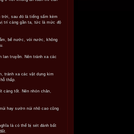
u trời, sau đó là tiếng sấm kèm
ị trí càng gần ta, tức là mức độ
tắm, bể nước, vòi nước, không
u.
h lan truyền. Nên tránh xa các
h, tránh xa các vật dụng kim
chỗ thấp.
ít càng tốt. Nên nhón chân,
 núi hay sườn núi nhô cao cũng
nghĩa là có thể bị sét đánh bất
đất.