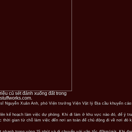
triệu cú sét đánh xuống đất trong
stuffworks.com.
n sĩ Nguyễn Xuân Anh, phó Viện trưởng Viện Vật lý Địa cầu khuyến cáo
lên kế hoạch làm việc dự phòng. Khi đi làm ở khu vực nào đó, để ý tr
thời gian từ chỗ làm việc đến nơi an toàn để chủ động đi về nơi đó khi 
 nhanh trong vòng 15 phút và di chuyển với vận tốc 40km/giờ. Khi đa