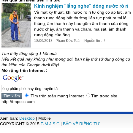
Kết quả tìm kiếm trên Tin tức
Kinh nghiệm “lắng nghe” dòng nước rò rỉ
Về mặt kỹ thuật, khi nước rò rỉ từ
ống
có áp lực, âm
thanh rung động bất thường liên tục phát ra tại lổ
thủng, âm thanh này bao gồm âm thanh của dòng
nước chảy, âm thanh va chạm, ma sát, âm thanh
rung động của
ống
....
18/06/2013 - Phạm Đức Toàn | Nguồn tin : -/-
Tìm thấy tổng cộng 1 kết quả
Nếu kết quả này không như mong đợi, bạn hãy thử sử dụng công cụ
tìm kiếm của Google dưới đây!
Mở rộng trên Internet :
Tìm trên toàn mạng Internet
Tìm trong site
http://tmpccc.com
Xem bản:
Desktop
| Mobile
COPYRIGHT © 2015
T-M J.S.C
|
BẢO VỆ RIÊNG TƯ