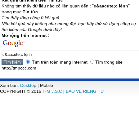
Kết quả tìm kiếm trên Tin tức
Không tìm thấy dữ liệu nào có liên quan đến : "
c&aacute;c lệnh
"
trong mục
Tin tức
Tìm thấy tổng cộng 0 kết quả
Nếu kết quả này không như mong đợi, bạn hãy thử sử dụng công cụ
tìm kiếm của Google dưới đây!
Mở rộng trên Internet :
Tìm trên toàn mạng Internet
Tìm trong site
http://tmpccc.com
Xem bản:
Desktop
| Mobile
COPYRIGHT © 2015
T-M J.S.C
|
BẢO VỆ RIÊNG TƯ