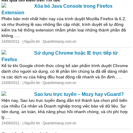
Kết quả tìm kiếm trên Tin tức
Xóa bỏ Java Console trong
Firefox
Extension
Phiên bản mới nhất hiện nay
của
trình duyệt Mozilla
Firefox
là 6.2,
và như thường lệ sau những lần cập nhật, trình duyệt sẽ tự động
kiểm tra hệ thống extension nhằm phân loại những thành phần đã
không......
24/09/2011 - | Nguồn tin : Quantrimang.com.vn
Sử dụng Chrome hoặc IE trực tiếp từ
Firefox
Kể từ khi Google chính thức công bố sản phẩm trình duyệt Chrome
dành cho người sử dụng, có lẽ phần lớn chúng ta đã dễ dàng nhận
ra các dịch vụ
của
hãng đều hoạt động rất nhanh và ổn định......
24/09/2011 - | Nguồn tin : Quantrimang.com.vn
Sao lưu trực tuyến – Mozy hay vGuard?
Hiện nay, Sao lưu trực tuyến đang dần trở thành lựa chọn phổ biến
của
nhiều Cá nhân và Doanh nghiệp trong việc bảo vệ dữ liệu. Sự
tiện dụng, an toàn, khả năng phục hồi nhanh chóng, và chi phí hợp
lý......
24/09/2011 - | Nguồn tin : Quantrimang.com.vn