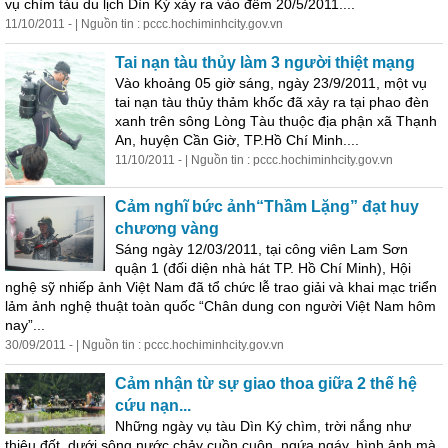
vụ chìm tàu du lịch Dìn Ký xảy ra vào đêm 20/5/2011....
11/10/2011 - | Nguồn tin : pccc.hochiminhcity.gov.vn
Tai nạn tàu thủy làm 3 người thiệt mạng
Vào khoảng 05 giờ sáng, ngày 23/9/2011, một vụ
tai nạn tàu thủy thảm khốc đã xảy ra tại phao đèn
xanh trên sông Lòng Tàu thuộc địa phận xã Thạnh
An, huyện Cần Giờ, TP.Hồ Chí Minh....
11/10/2011 - | Nguồn tin : pccc.hochiminhcity.gov.vn
Cảm nghĩ bức ảnh“Thầm Lặng” đạt huy
chương vàng
Sáng ngày 12/03/2011, tại công viên Lam Sơn
quận 1 (đối diện nhà hát TP. Hồ Chí Minh), Hội
nghệ sỹ nhiếp ảnh Việt Nam đã tổ chức lễ trao giải và khai mạc triển
lảm ảnh nghệ thuật toàn quốc “Chân dung con người Việt Nam hôm
nay”...
30/09/2011 - | Nguồn tin : pccc.hochiminhcity.gov.vn
Cảm nhận từ sự giao thoa giữa 2 thế hệ
cứu nạn...
Những ngày vụ tàu Dìn Ký chìm, trời nắng như
thiêu đốt,
dưới
sông nước chảy cuồn cuộn, ngứa ngáy, hình ảnh mà