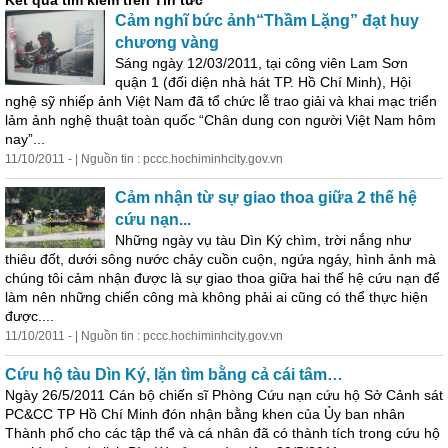
Kết quả tìm kiếm trên Tin tức
Cảm nghĩ bức ảnh“Thầm Lặng” đạt huy
chương vàng
Sáng ngày 12/03/2011, tại công viên Lam Sơn
quận 1 (đối diện nhà hát TP. Hồ Chí Minh), Hội
nghệ sỹ nhiếp ảnh Việt Nam đã tổ chức lễ trao giải và khai mạc triển
lảm ảnh nghệ thuật toàn quốc “Chân dung con người Việt Nam hôm
nay”...
11/10/2011 - | Nguồn tin : pccc.hochiminhcity.gov.vn
Cảm nhận từ sự giao thoa giữa 2 thế hệ
cứu nạn...
Những ngày vụ tàu Dìn Ký chìm, trời nắng như
thiêu đốt,
dưới
sông nước chảy cuồn cuộn, ngứa ngáy, hình ảnh mà
chúng tôi cảm nhận được là sự giao thoa giữa hai thế hệ cứu nạn để
làm nên những chiến công mà không phải ai cũng có thể thực hiện
được....
11/10/2011 - | Nguồn tin : pccc.hochiminhcity.gov.vn
Cứu hộ tàu Dìn Ký, lặn tìm bằng cả cái tâm…
Ngày 26/5/2011 Cán bộ chiến sĩ Phòng Cứu nạn cứu hộ Sở Cảnh sát
PC&CC TP Hồ Chí Minh đón nhận bằng khen của Ủy ban nhân
Thành phố cho các tập thể và cá nhân đã có thành tích trong cứu hộ