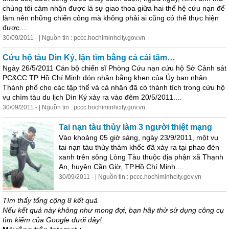
chúng tôi cảm nhận được là sự giao thoa giữa hai thế hệ cứu nạn để
làm nên những chiến công mà không phải ai cũng có thể thực hiện
được....
30/09/2011 - | Nguồn tin : pccc.hochiminhcity.gov.vn
Cứu hộ tàu Dìn Ký, lặn tìm bằng cả cái tâm…
Ngày 26/5/2011 Cán bộ chiến sĩ Phòng Cứu nạn cứu hộ Sở Cảnh sát
PC&CC TP Hồ Chí Minh đón nhận bằng khen của Ủy ban nhân
Thành phố cho các tập thể và cá nhân đã có thành tích trong cứu hộ
vụ chìm tàu du lịch Dìn Ký xảy ra vào đêm 20/5/2011....
30/09/2011 - | Nguồn tin : pccc.hochiminhcity.gov.vn
Tai nạn tàu thủy làm 3 người thiệt mạng
Vào khoảng 05 giờ sáng, ngày 23/9/2011, một vụ
tai nạn tàu thủy thảm khốc đã xảy ra tại phao đèn
xanh trên sông Lòng Tàu thuộc địa phận xã Thạnh
An, huyện Cần Giờ, TP.Hồ Chí Minh....
30/09/2011 - | Nguồn tin : pccc.hochiminhcity.gov.vn
Tìm thấy tổng cộng 8 kết quả
Nếu kết quả này không như mong đợi, bạn hãy thử sử dụng công cụ
tìm kiếm của Google dưới đây!