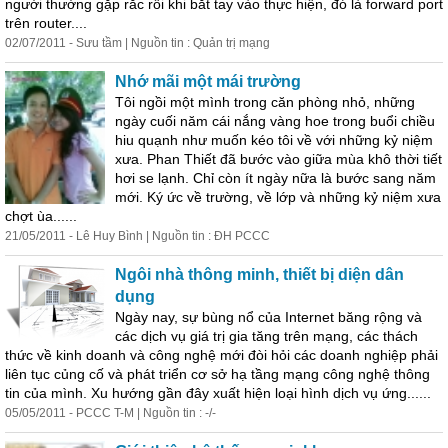
người thường gặp rắc rối khi bắt tay vào thực hiện, đó là forward port
trên router....
02/07/2011 - Sưu tầm | Nguồn tin : Quản
trị
mạng
Nhớ mãi một mái trường
Tôi ngồi một mình trong căn phòng nhỏ, những
ngày cuối năm cái nắng vàng hoe trong buổi chiều
hiu quạnh như muốn kéo tôi về với những kỷ niệm
xưa. Phan Thiết đã bước vào giữa mùa khô thời tiết
hơi se lạnh. Chỉ còn ít ngày nữa là bước sang năm
mới. Ký ức về trường, về lớp và những kỷ niệm xưa
chợt ùa......
21/05/2011 - Lê Huy Bình | Nguồn tin : ĐH PCCC
Ngôi nhà thông minh, thiết bị diện dân
dụng
Ngày nay, sự bùng nổ của Internet băng rộng và
các dịch vụ
giá
trị
gia tăng trên mạng, các thách
thức về kinh doanh và công nghệ mới đòi hỏi các doanh nghiệp phải
liên tục củng cố và phát triển cơ sở hạ tầng mạng công nghệ thông
tin của mình. Xu hướng gần đây xuất hiện loại hình dịch vụ ứng......
05/05/2011 - PCCC T-M | Nguồn tin : -/-