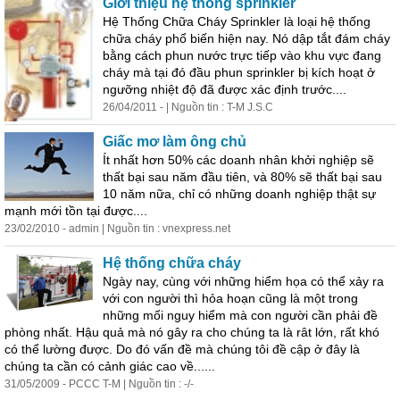
Giới thiệu hệ thống sprinkler
Hệ Thống Chữa Cháy Sprinkler là loại hệ thống
chữa cháy phổ biến hiện nay. Nó dập tắt đám cháy
bằng cách phun nước trực tiếp vào khu vực đang
cháy mà tại đó đầu phun sprinkler bị kích hoạt ở
ngưỡng nhiệt độ đã được xác định trước....
26/04/2011 - | Nguồn tin : T-M J.S.C
Giấc mơ làm ông chủ
Ít nhất hơn 50% các doanh nhân khởi nghiệp sẽ
thất bại sau năm đầu tiên, và 80% sẽ thất bại sau
10 năm nữa, chỉ có những doanh nghiệp thật sự
mạnh mới tồn tại được....
23/02/2010 - admin | Nguồn tin : vnexpress.net
Hệ thống chữa cháy
Ngày nay, cùng với những hiểm họa có thể xảy ra
với con người thì hỏa hoạn cũng là một trong
những mối nguy hiểm mà con người cần phải đề
phòng nhất. Hậu quả mà nó gây ra cho chúng ta là rât lớn, rất khó
có thể lường được. Do đó vấn đề mà chúng tôi đề cập ở đây là
chúng ta cần có cảnh
giá
c cao về......
31/05/2009 - PCCC T-M | Nguồn tin : -/-