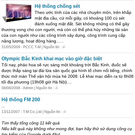
Hệ thống chống sét
Theo ước tính của các nhà chuyên môn, trên khắp
mặt địa cầu, cứ mỗi giây, có khoảng 100 cú sét
đánh xuống mặt đất. Sét không những có thể gây
thương vong cho con người, mà còn có thể phá hủy những tài sản
của con người như các công trình xây dựng, công trình cung cấp
năng lượng, hoạt động hàng......
31/05/2009 - PCCC T-M | Nguồn tin : -/-
Olympic Bắc Kinh khai mạc vào giờ đặc biệt
Tối nay, pháo hoa sẽ rực sáng một khoảng trời Bắc Kinh, đuốc sẽ
được thắp sáng tại đài lửa sân quốc gia hình tổ chim nổi tiếng, chính
thức mở màn Thế vận hội mùa hè 2008. Lễ khai mạc diễn ra từ 8h08
tối địa phương (19h08 giờ Hà Nội)....
08/08/2008 - Admin | Nguồn tin : -/-
Hệ thống FM 200
...
13/11/2007 - T-M Co.,Ltd | Nguồn tin : -/-
Tìm thấy tổng cộng 11 kết quả
Nếu kết quả này không như mong đợi, bạn hãy thử sử dụng công cụ
tìm kiếm của Google dưới đây!