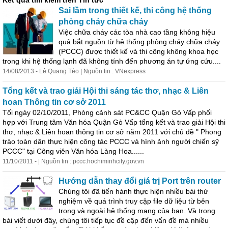
Kết quả tìm kiếm trên Tin tức
Sai lầm trong thiết kế, thi công hệ thống
phòng cháy chữa cháy
Việc chữa cháy các tòa nhà cao tầng không hiệu
quả bắt nguồn từ hệ thống phòng cháy chữa cháy
(PCCC) được thiết kế và thi công không khoa học
trong khi hệ thống lạnh đã không tính đến phương án tự ứng cứu....
14/08/2013 - Lê Quang Tèo | Nguồn tin : VNexpress
Tổng kết và trao giải Hội thi sáng tác thơ, nhạc & Liên
hoan Thông tin cơ sở 2011
Tối ngày 02/10/2011, Phòng cảnh sát PC&CC Quận Gò Vấp phối
hợp với Trung tâm Văn hóa Quận Gò Vấp tổng kết và trao giải Hội thi
thơ, nhạc & Liên hoan thông tin cơ sở năm 2011 với chủ đề " Phong
trào toàn dân thực hiện công tác PCCC và hình ảnh người chiến sỹ
PCCC" tại Công viên Văn hóa Làng Hoa......
11/10/2011 - | Nguồn tin : pccc.hochiminhcity.gov.vn
Hướng dẫn thay đổi
giá
trị
Port trên router
Chúng tôi đã tiến hành thực hiện nhiều bài thử
nghiệm về quá trình truy cập file dữ liệu từ bên
trong và ngoài hệ thống mạng của bạn. Và trong
bài viết dưới đây, chúng tôi tiếp tục đề cập đến vấn đề mà nhiều