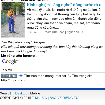
Kết quả tìm kiếm trên Tin tức
Kinh nghiệm “lắng nghe” dòng nước rò rỉ
Về mặt kỹ thuật, khi nước rò rỉ từ ống có áp lực, âm
thanh rung động bất thường liên tục phát ra tại lổ
thủng, âm thanh này bao gồm âm thanh của dòng
nước chảy, âm thanh va chạm, ma sát, âm thanh
rung động của ống....
18/06/2013 - Phạm Đức Toàn | Nguồn tin : -/-
Tìm thấy tổng cộng 1 kết quả
Nếu kết quả này không như mong đợi, bạn hãy thử sử dụng công cụ
tìm kiếm của Google dưới đây!
Mở rộng trên Internet :
Tìm trên toàn mạng Internet
Tìm trong site
http://tmpccc.com
Xem bản:
Desktop
| Mobile
COPYRIGHT © 2015
T-M J.S.C
|
BẢO VỆ RIÊNG TƯ