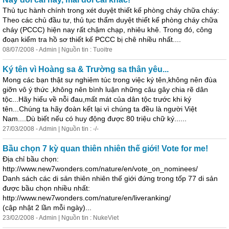
Thủ tục hành chính trong xét duyệt thiết kế phòng cháy chữa cháy:
Theo các chủ đầu tư, thủ tục thẩm duyệt thiết kế phòng cháy chữa
cháy (PCCC) hiện nay rất chậm chạp, nhiêu khê. Trong đó, công
đoạn kiểm tra hồ sơ thiết kế PCCC bị chê nhiều nhất....
08/07/2008 - Admin | Nguồn tin : Tuoitre
Ký tên vì Hoàng sa & Trường sa thân yêu...
Mong các bạn thật sự nghiêm túc trong việc ký tên,không nên đùa
giỡn vô ý thức ,không nên bình luận những câu gây chia rẽ dân
tộc...Hãy hiểu về nỗi đau,mất mát của dân tộc trước khi ký
tên...Chúng ta hãy đoàn kết lại vì chúng ta đều là người Việt
Nam....Dù biết nếu có huy động được 80 triệu chữ ký......
27/03/2008 - Admin | Nguồn tin : -/-
Bầu chọn 7 kỳ quan thiên nhiên thế giới! Vote for me!
Địa chỉ bầu chọn:
http://www.new7wonders.com/nature/en/vote_on_nominees/
Danh sách các di sản thiên nhiên thế giới đứng trong tốp 77 di sản
được bầu chọn nhiều nhất:
http://www.new7wonders.com/nature/en/liveranking/
(cập nhật 2
lần
mỗi ngày)...
23/02/2008 - Admin | Nguồn tin : NukeViet