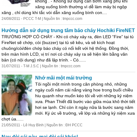
không . - Không sử dụng cần bơm xăng phụ khi
xăng xuống bình thường vì dễ làm máy bị ngộp
xăng , chỉ dùng khi tắc vòi dẫn xăng xuống bình con....
24/08/2011 - PCCC T-M | Nguồn tin : tmpccc.com
Hướng dẫn sử dụng trung tâm báo cháy Hochiki FireNET
TRƯỜNG HỢP CÓ CHÁY - Khi có cháy xảy ra, đèn LED “Fire” tại tủ
FireNet sẽ chớp, còi (buzzer) tại tủ sẽ kêu, và sẽ kích hoạt
chuông/còi/đèn chớp báo cháy có nối kết với hệ thống. Đồng thời,
trên màn hình LCD, vị trí nơi có cháy xảy ra sẽ hiện lên bằng văn
bản (có nội dung) như đã lập trình. - Có......
31/07/2011 - T-M J.S.C | Nguồn tin : tmpccc.com
Nhớ mãi
một
mái trường
Tôi ngồi
một
mình trong căn phòng nhỏ, những
ngày cuối năm cái nắng vàng hoe trong buổi chiều
hiu quạnh như muốn kéo tôi về với những kỷ niệm
xưa. Phan Thiết đã bước vào giữa mùa khô thời tiết
hơi se lạnh. Chỉ còn ít ngày nữa là bước sang năm
mới. Ký ức về trường, về lớp và những kỷ niệm xưa
chợt ùa......
21/05/2011 - Lê Huy Bình | Nguồn tin : ĐH PCCC
Nay đòi cái này, mai đòi cái khác!