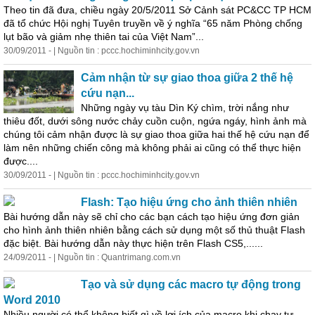
Theo tin đã đưa, chiều ngày 20/5/2011 Sở Cảnh sát PC&CC TP HCM
đã tổ chức Hội nghị Tuyên truyền về ý nghĩa “65 năm Phòng chống
lụt bão và giảm nhẹ thiên tai của Việt Nam”...
30/09/2011 - | Nguồn tin : pccc.hochiminhcity.gov.vn
Cảm nhận từ sự giao thoa giữa 2 thế hệ
cứu nạn...
Những ngày vụ tàu Dìn Ký chìm, trời nắng như
thiêu đốt, dưới sông nước chảy cuồn cuộn, ngứa ngáy, hình ảnh mà
chúng tôi cảm nhận được là sự giao thoa giữa hai thế hệ cứu nạn để
làm nên những chiến công mà không phải ai cũng có thể thực hiện
được....
30/09/2011 - | Nguồn tin : pccc.hochiminhcity.gov.vn
Flash: Tạo hiệu ứng cho ảnh thiên nhiên
Bài hướng dẫn này sẽ chỉ cho các bạn cách tạo hiệu ứng đơn giản
cho hình ảnh thiên nhiên bằng cách sử dụng
một
số thủ thuật Flash
đặc biệt. Bài hướng dẫn này thực hiện trên Flash CS5,......
24/09/2011 - | Nguồn tin : Quantrimang.com.vn
Tạo và sử dụng các macro tự động trong
Word 2010
Nhiều người có thể không biết gì về lợi ích của macro khi chạy tự