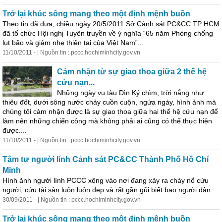
Trở lại khúc sông mang theo
một
định mệnh buồn
Theo tin đã đưa, chiều ngày 20/5/2011 Sở Cảnh sát PC&CC TP HCM
đã tổ chức Hội nghị Tuyên truyền về ý nghĩa “65 năm Phòng chống
lụt bão và giảm nhẹ thiên tai của Việt Nam”...
11/10/2011 - | Nguồn tin : pccc.hochiminhcity.gov.vn
Cảm nhận từ sự giao thoa giữa 2 thế hệ
cứu nạn...
Những ngày vụ tàu Dìn Ký chìm, trời nắng như
thiêu đốt, dưới sông nước chảy cuồn cuộn, ngứa ngáy, hình ảnh mà
chúng tôi cảm nhận được là sự giao thoa giữa hai thế hệ cứu nạn để
làm nên những chiến công mà không phải ai cũng có thể thực hiện
được....
11/10/2011 - | Nguồn tin : pccc.hochiminhcity.gov.vn
Tâm tư người lính Cảnh sát PC&CC Thành Phố Hồ Chí
Minh
Hình ảnh người lính PCCC xông vào nơi đang xảy ra cháy nổ cứu
người, cứu tài sản luôn luôn đẹp và rất gần gũi biết bao người dân...
30/09/2011 - | Nguồn tin : pccc.hochiminhcity.gov.vn
Trở lại khúc sông mang theo
một
định mệnh buồn