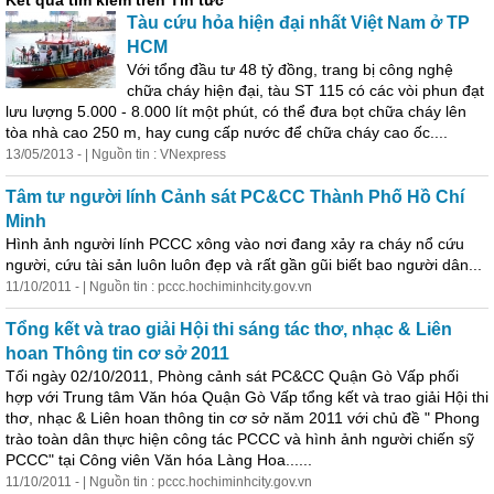
Kết quả tìm kiếm trên Tin tức
Tàu cứu hỏa hiện đại nhất Việt Nam ở TP
HCM
Với tổng đầu tư 48 tỷ đồng, trang bị công nghệ
chữa cháy hiện đại, tàu ST 115 có các vòi phun đạt
lưu lượng 5.000 - 8.000 lít
một
phút, có thể đưa bọt chữa cháy lên
tòa nhà cao 250 m, hay cung cấp nước để chữa cháy cao ốc....
13/05/2013 - | Nguồn tin : VNexpress
Tâm tư người lính Cảnh sát PC&CC Thành Phố Hồ Chí
Minh
Hình ảnh người lính PCCC xông vào nơi đang xảy ra cháy nổ cứu
người, cứu tài sản luôn luôn đẹp và rất gần gũi biết bao người dân...
11/10/2011 - | Nguồn tin : pccc.hochiminhcity.gov.vn
Tổng kết và trao giải Hội thi sáng tác thơ, nhạc & Liên
hoan Thông tin cơ sở 2011
Tối ngày 02/10/2011, Phòng cảnh sát PC&CC Quận Gò Vấp phối
hợp với Trung tâm Văn hóa Quận Gò Vấp tổng kết và trao giải Hội thi
thơ, nhạc & Liên hoan thông tin cơ sở năm 2011 với chủ đề " Phong
trào toàn dân thực hiện công tác PCCC và hình ảnh người chiến sỹ
PCCC" tại Công viên Văn hóa Làng Hoa......
11/10/2011 - | Nguồn tin : pccc.hochiminhcity.gov.vn