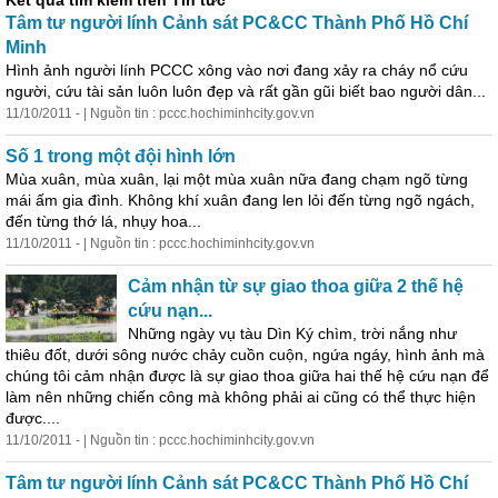
Kết quả tìm kiếm trên Tin tức
Tâm tư người lính Cảnh sát PC&CC Thành Phố Hồ Chí
Minh
Hình ảnh người lính PCCC xông vào nơi đang xảy ra cháy nổ cứu
người, cứu tài sản luôn luôn đẹp và rất gần gũi biết bao người dân...
11/10/2011 - | Nguồn tin : pccc.hochiminhcity.gov.vn
Số 1 trong một đội hình lớn
Mùa xuân, mùa xuân, lại một mùa xuân nữa đang chạm ngõ từng
mái ấm gia đình. Không khí xuân đang len lỏi đến từng ngõ ngách,
đến từng thớ lá, nhụy hoa...
11/10/2011 - | Nguồn tin : pccc.hochiminhcity.gov.vn
Cảm nhận từ sự giao thoa giữa 2 thế hệ
cứu nạn...
Những
ngày
vụ tàu Dìn Ký chìm, trời nắng như
thiêu đốt, dưới sông nước chảy cuồn cuộn, ngứa ngáy, hình ảnh mà
chúng tôi cảm nhận được là sự giao thoa giữa hai thế hệ cứu nạn để
làm nên
những
chiến công mà không phải ai cũng có thể thực hiện
được....
11/10/2011 - | Nguồn tin : pccc.hochiminhcity.gov.vn
Tâm tư người lính Cảnh sát PC&CC Thành Phố Hồ Chí