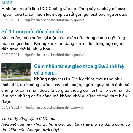
Minh
Hình ảnh người lính PCCC xông vào nơi đang xảy ra cháy nổ cứu
người, cứu tài sản luôn luôn đẹp và rất gần gũi biết bao người dân...
30/09/2011 - | Nguồn tin : pccc.hochiminhcity.gov.vn
Số 1 trong một đội hình lớn
Mùa xuân, mùa xuân, lại một mùa xuân nữa đang chạm ngõ từng
mái ấm gia đình. Không khí xuân đang len lỏi đến từng ngõ ngách,
đến từng thớ lá, nhụy hoa...
30/09/2011 - | Nguồn tin : pccc.hochiminhcity.gov.vn
Cảm nhận từ sự giao thoa giữa 2 thế hệ
cứu nạn...
Những
ngày
vụ tàu Dìn Ký chìm, trời nắng như
thiêu đốt, dưới sông nước chảy cuồn cuộn, ngứa ngáy, hình ảnh mà
chúng tôi cảm nhận được là sự giao thoa giữa hai thế hệ cứu nạn để
làm nên
những
chiến công mà không phải ai cũng có thể thực hiện
được....
30/09/2011 - | Nguồn tin : pccc.hochiminhcity.gov.vn
Tìm thấy tổng cộng 6 kết quả
Nếu kết quả này không như mong đợi, bạn hãy thử sử dụng công cụ
tìm kiếm của Google dưới đây!