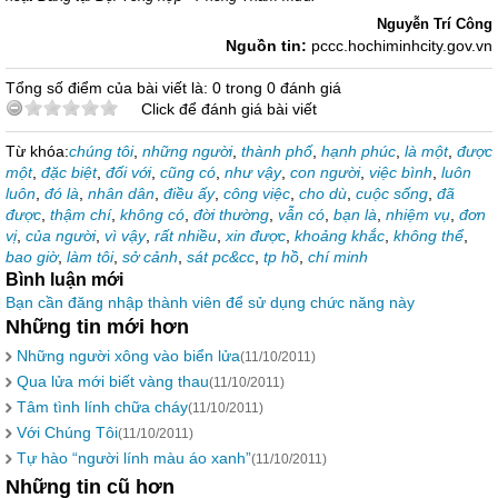
Nguyễn Trí Công
Nguồn tin:
pccc.hochiminhcity.gov.vn
Tổng số điểm của bài viết là: 0 trong 0 đánh giá
Click để đánh giá bài viết
Từ khóa:
chúng tôi
,
những người
,
thành phố
,
hạnh phúc
,
là một
,
được
một
,
đặc biệt
,
đối với
,
cũng có
,
như vậy
,
con người
,
việc bình
,
luôn
luôn
,
đó là
,
nhân dân
,
điều ấy
,
công việc
,
cho dù
,
cuộc sống
,
đã
được
,
thậm chí
,
không có
,
đời thường
,
vẫn có
,
bạn là
,
nhiệm vụ
,
đơn
vị
,
của người
,
vì vậy
,
rất nhiều
,
xin được
,
khoảng khắc
,
không thể
,
bao giờ
,
làm tôi
,
sở cảnh
,
sát pc&cc
,
tp hồ
,
chí minh
Bình luận mới
Bạn cần đăng nhập thành viên để sử dụng chức năng này
Những tin mới hơn
Những người xông vào biển lửa
(11/10/2011)
Qua lửa mới biết vàng thau
(11/10/2011)
Tâm tình lính chữa cháy
(11/10/2011)
Với Chúng Tôi
(11/10/2011)
Tự hào “người lính màu áo xanh”
(11/10/2011)
Những tin cũ hơn