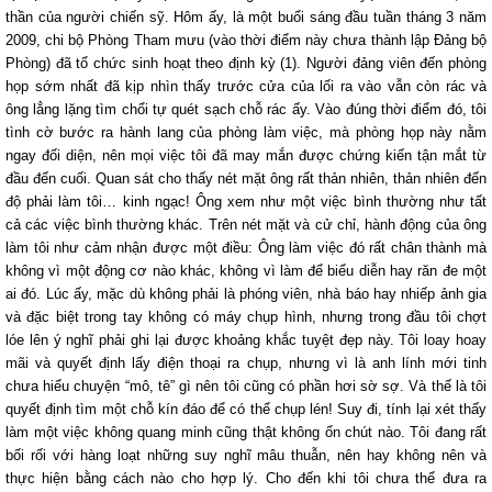
thần của người chiến sỹ. Hôm ấy, là một buổi sáng đầu tuần tháng 3 năm
2009, chi bộ Phòng Tham mưu (vào thời điểm này chưa thành lập Đảng bộ
Phòng) đã tổ chức sinh hoạt theo định kỳ
(1)
. Người đảng viên đến phòng
họp sớm nhất đã kịp nhìn thấy trước cửa của lối ra vào vẫn còn rác và
ông lẳng lặng tìm chổi tự quét sạch chỗ rác ấy. Vào đúng thời điểm đó, tôi
tình cờ bước ra hành lang của phòng làm việc, mà phòng họp này nằm
ngay đối diện, nên mọi việc tôi đã may mắn được chứng kiến tận mắt từ
đầu đến cuối. Quan sát cho thấy nét mặt ông rất thản nhiên, thản nhiên đến
độ phải làm tôi… kinh ngạc! Ông xem như một việc bình thường như tất
cả các việc bình thường khác. Trên nét mặt và cử chỉ, hành động của ông
làm tôi như cảm nhận được một điều: Ông làm việc đó rất chân thành mà
không vì một động cơ nào khác, không vì làm để biểu diễn hay răn đe một
ai đó. Lúc ấy, mặc dù không phải là phóng viên, nhà báo hay nhiếp ảnh gia
và đặc biệt trong tay không có máy chụp hình, nhưng trong đầu tôi chợt
lóe lên ý nghĩ phải ghi lại được khoảng khắc tuyệt đẹp này. Tôi loay hoay
mãi và quyết định lấy điện thoại ra chụp, nhưng vì là anh lính mới tinh
chưa hiểu chuyện “mô, tê” gì nên tôi cũng có phần hơi sờ sợ. Và thế là tôi
quyết định tìm một chỗ kín đáo để có thể chụp lén! Suy đi, tính lại xét thấy
làm một việc không quang minh cũng thật không ổn chút nào. Tôi đang rất
bối rối với hàng loạt những suy nghĩ mâu thuẫn, nên hay không nên và
thực hiện bằng cách nào cho hợp lý. Cho đến khi tôi chưa thể đưa ra