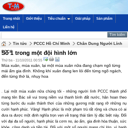
Trang nhất
Giới thiệu
Tiêu chuẩn
Giải pháp
Sản phẩm
Liên hệ
Tin tức
PCCC Hồ Chí Minh
Chân Dung Người Lính
PCCC
Số 1 trong một đội hình lớn
Thứ ba - 11/10/2011 00:55
Mùa xuân, mùa xuân, lại một mùa xuân nữa đang chạm ngõ từng
mái ấm gia đình. Không khí xuân đang len lỏi đến từng ngõ ngách,
đến từng thớ lá, nhụy hoa
. Lại một mùa xuân nữa chúng tôi - những người lính PCCC thành phố
mang tên Bác sẽ vui trong niềm vui thanh bình đất nước, hân hoan theo
từng bước du xuân thảnh thơi của những gương mặt rạng rỡ những nụ
cười hạnh phúc. Vâng! Hạnh phúc là một phạm trù rất rộng và chưa có ai
đưa ra được một định nghĩa trọn vẹn về trạng thái tâm lý đặc biệt này. Đối
với đại đa số người, hạnh phúc là cơm no, áo ấm, gia đình hòa thuận, sức
khỏe, công danh và tiền tài. Đối với một số người mang chí lớn, vì hạnh