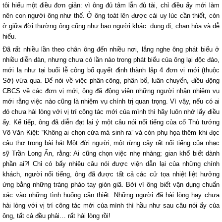
tôi hiểu một điều đơn giản: vì ông đủ tâm lẫn đủ tài, chỉ điều ấy mới làm
nên con người ông như thế. Ở ông toát lên được cái uy lúc cần thiết, còn
ở giữa đời thường ông cũng như bao người khác: dung dị, chan hòa và dễ
hiểu.
Đã rất nhiều lần theo chân ông đến nhiều nơi, lắng nghe ông phát biểu ở
nhiều diễn đàn, nhưng chưa có lần nào trong phát biểu của ông lại độc đáo,
mới lạ như tại buổi lễ công bố quyết định thành lập 4 đơn vị mới (thuộc
Sở) vừa qua. Để nói về việc phân công, phân bổ, luân chuyển, điều động
CBCS về các đơn vị mới, ông đã động viên những người nhận nhiệm vụ
mới rằng việc nào cũng là nhiệm vụ chính trị quan trọng. Vì vậy, nếu có ai
đó chưa hài lòng với vị trí công tác mới của mình thì hãy luôn nhớ lấy điều
ấy. Kế tiếp, ông đã diễn đạt lại ý một câu nói nổi tiếng của cố Thủ tướng
Võ Văn Kiệt: “Không ai chọn cửa mà sinh ra” và còn phụ họa thêm khi đọc
câu thơ trong bài hát Một đời người, một rừng cây rất nổi tiếng của nhạc
sỹ Trần Long Ẩn, rằng: Ai cũng chọn việc nhẹ nhàng; gian khổ biết dành
phần ai?! Chỉ có bấy nhiêu câu nói được viện dẫn lại của những chính
khách, người nổi tiếng, ông đã được tất cả các cử tọa nhiệt liệt hưởng
ứng bằng những tràng pháo tay giòn giã. Bởi vì ông biết vận dụng chuẩn
xác vào những tình huống cần thiết. Những người đã hài lòng hay chưa
hài lòng với vị trí công tác mới của mình thì hầu như sau câu nói ấy của
ông, tất cả đều phải… rất hài lòng rồi!