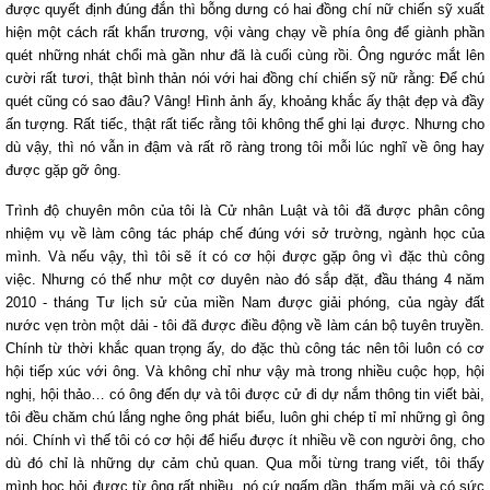
được quyết định đúng đắn thì bỗng dưng có hai đồng chí nữ chiến sỹ xuất
hiện một cách rất khẩn trương, vội vàng chạy về phía ông để giành phần
quét những nhát chổi mà gần như đã là cuối cùng rồi. Ông ngước mắt lên
cười rất tươi, thật bình thản nói với hai đồng chí chiến sỹ nữ rằng: Để chú
quét cũng có sao đâu?
Vâng! Hình ảnh ấy, khoảng khắc ấy thật đẹp và đầy
ấn tượng. Rất tiếc, thật rất tiếc rằng tôi không thể ghi lại được. Nhưng cho
dù vậy, thì nó vẫn in đậm và rất rõ ràng trong tôi mỗi lúc nghĩ về ông hay
được gặp gỡ ông.
T
rình độ chuyên môn của tôi là Cử nhân Luật và tôi đã được phân công
nhiệm vụ về làm công tác pháp chế đúng với sở trường, ngành học của
mình. Và nếu vậy, thì tôi sẽ ít có cơ hội được gặp ông vì đặc thù công
việc. Nhưng có thể như một cơ duyên nào đó sắp đặt, đầu tháng 4 năm
2010 - tháng Tư lịch sử của miền Nam được giải phóng, của ngày đất
nước vẹn tròn một dải - tôi đã được điều động về làm cán bộ tuyên truyền.
Chính từ thời khắc quan trọng ấy, do đặc thù công tác nên tôi luôn có cơ
hội tiếp xúc với ông. Và không chỉ như vậy mà trong nhiều cuộc họp, hội
nghị, hội thảo… có ông đến dự và tôi được cử đi dự nắm thông tin viết bài,
tôi đều chăm chú lắng nghe ông phát biểu, luôn ghi chép tỉ mỉ những gì ông
nói. Chính vì thế tôi có cơ hội để hiểu được ít nhiều về con người ông, cho
dù đó chỉ là những dự cảm chủ quan. Qua mỗi từng trang viết, tôi thấy
mình học hỏi được từ ông rất nhiều, nó cứ ngấm dần, thấm mãi và có sức