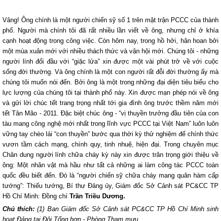
Vâng! Ông chính là một người chiến sỹ số 1 trên mặt trận PCCC của thành
phố. Người mà chính tôi đã rất nhiều lần viết về ông, nhưng chỉ ở khía
cạnh hoạt động trong công việc. Còn hôm nay, trong hồ hởi, hân hoan bởi
một mùa xuân mới với nhiều thách thức và vận hội mới. Chúng tôi - những
người lính đối đầu với “giặc lửa” xin được một vài phút trở về với cuộc
sống đời thường. Và ông chính là một con người rất đỗi đời thường ấy mà
chúng tôi muốn nói đến. Bởi ông là một trong những đại diện tiêu biểu cho
lực lượng của chúng tôi tại thành phố này. Xin được mạn phép nói về ông
và gửi lời chúc tết trang trọng nhất tới gia đình ông trước thềm năm mới
tết Tân Mão - 2011. Đặc biệt chúc ông - “vị thuyền trưởng đầu tiên của con
tàu mang công nghệ mới nhất trong lĩnh vực PCCC tại Việt Nam” luôn luôn
vững tay chèo lái “con thuyền” bước qua thời kỳ thử nghiệm để chính thức
vươn tầm cách mạng, chính quy, tinh nhuệ, hiện đại. Trong chuyên mục
Chân dung người lính chữa cháy kỳ này xin được trân trọng giới thiệu về
ông: Một nhân vật mà hầu như tất cả những ai làm công tác PCCC toàn
quốc đều biết đến. Đó là “người chiến sỹ chữa cháy mang quân hàm cấp
tướng”: Thiếu tướng, Bí thư Đảng ủy, Giám đốc Sở Cảnh sát PC&CC TP
Hồ Chí Minh: Đồng chí
Trần Triều Dương.
Chú thích:
(1) Ban Giám đốc Sở Cảnh sát PC&CC TP Hồ Chí Minh sinh
hoạt Đảng tại Đội Tổng hợp - Phòng Tham mưu.