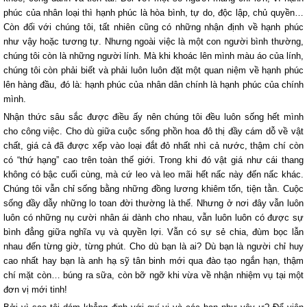
phúc của nhân loại thì hạnh phúc là hòa bình, tự do, độc lập, chủ quyền…
Còn đối với chúng tôi, tất nhiên cũng có những nhận định về hạnh phúc
như vậy hoặc tương tự. Nhưng ngoài việc là một con người bình thường,
chúng tôi còn là những người lính. Mà khi khoác lên mình màu áo của lính,
chúng tôi còn phải biết và phải luôn luôn đặt một quan niệm về hạnh phúc
lên hàng đầu, đó là: hạnh phúc của nhân dân chính là hạnh phúc của chính
mình.
Nhận thức sâu sắc được điều ấy nên chúng tôi đều luôn sống hết mình
cho công việc. Cho dù giữa cuộc sống phồn hoa đô thị đầy cám dỗ về vật
chất, giá cả đã được xếp vào loại đắt đỏ nhất nhì cả nước, thậm chí còn
có “thứ hạng” cao trên toàn thế giới. Trong khi đó vật giá như cái thang
không có bậc cuối cùng, mà cứ leo và leo mãi hết nấc này đến nấc khác.
Chúng tôi vẫn chỉ sống bằng những đồng lương khiêm tốn, tiện tằn. Cuộc
sống đầy dẫy những lo toan đời thường là thế. Nhưng ở nơi đây vẫn luôn
luôn có những nụ cười nhân ái dành cho nhau, vẫn luôn luôn có được sự
bình đẳng giữa nghĩa vụ và quyền lợi. Vẫn có sự sẻ chia, đùm bọc lẫn
nhau đến từng giờ, từng phút. Cho dù bạn là ai? Dù bạn là người chỉ huy
cao nhất hay bạn là anh hạ sỹ tân binh mới qua đào tạo ngắn hạn, thậm
chí mặt còn… búng ra sữa, còn bỡ ngỡ khi vừa về nhận nhiệm vụ tại một
đơn vị mới tinh!