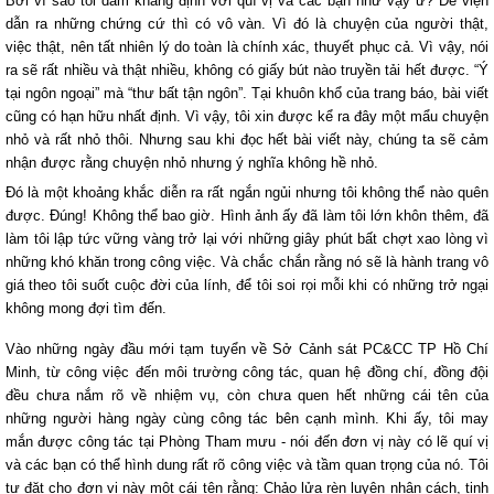
Bởi vì sao tôi dám khẳng định với quí vị và các bạn như vậy ư? Để viện
dẫn ra những chứng cứ thì có vô vàn. Vì đó là chuyện của người thật,
việc thật, nên tất nhiên lý do toàn là chính xác, thuyết phục cả. Vì vậy, nói
ra sẽ rất nhiều và thật nhiều, không có giấy bút nào truyền tải hết được. “Ý
tại ngôn ngoại” mà “thư bất tận ngôn”. Tại khuôn khổ của trang báo, bài viết
cũng có hạn hữu nhất định. Vì vậy, tôi xin được kể ra đây một mẩu chuyện
nhỏ và rất nhỏ thôi. Nhưng sau khi đọc hết bài viết này, chúng ta sẽ cảm
nhận được rằng chuyện nhỏ nhưng ý nghĩa không hề nhỏ.
Đó là một khoảng khắc diễn ra rất ngắn ngủi nhưng tôi không thể nào quên
được. Đúng! Không thể bao giờ. Hình ảnh ấy đã làm tôi lớn khôn thêm, đã
làm tôi lập tức vững vàng trở lại với những giây phút bất chợt xao lòng vì
những khó khăn trong công việc. Và chắc chắn rằng nó sẽ là hành trang vô
giá theo tôi suốt cuộc đời của lính, để tôi soi rọi mỗi khi có những trở ngại
không mong đợi tìm đến.
Vào những ngày đầu mới tạm tuyển về Sở Cảnh sát PC&CC TP Hồ Chí
Minh, từ công việc đến môi trường công tác, quan hệ đồng chí, đồng đội
đều chưa nắm rõ về nhiệm vụ, còn chưa quen hết những cái tên của
những người hàng ngày cùng công tác bên cạnh mình. Khi ấy, tôi may
mắn được công tác tại Phòng Tham mưu - nói đến đơn vị này có lẽ quí vị
và các bạn có thể hình dung rất rõ công việc và tầm quan trọng của nó. Tôi
tự đặt cho đơn vị này một cái tên rằng: Chảo lửa rèn luyện nhân cách, tinh