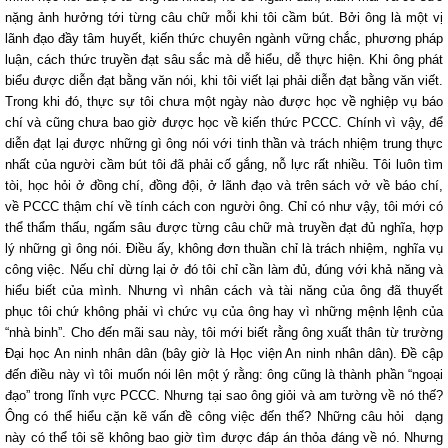
nặng ảnh hưởng tới từng câu chữ mỗi khi tôi cầm bút. Bởi ông là một vị
lãnh đạo đầy tâm huyết, kiến thức chuyên ngành vững chắc, phương pháp
luận, cách thức truyền đạt sâu sắc mà dễ hiểu, dễ thực hiện. Khi ông phát
biểu được diễn đạt bằng văn nói, khi tôi viết lại phải diễn đạt bằng văn viết.
Trong khi đó, thực sự tôi chưa một ngày nào được học về nghiệp vụ báo
chí và cũng chưa bao giờ được học về kiến thức PCCC. Chính vì vậy, để
diễn đạt lại được những gì ông nói với tinh thần và trách nhiệm trung thực
nhất của người cầm bút tôi đã phải cố gắng, nỗ lực rất nhiều. Tôi luôn tìm
tòi, học hỏi ở đồng chí, đồng đội, ở lãnh đạo và trên sách vở về báo chí,
về PCCC thậm chí về tính cách con người ông. Chỉ có như vậy, tôi mới có
thể thẩm thấu, ngấm sâu được từng câu chữ mà truyền đạt đủ nghĩa, hợp
lý những gì ông nói. Điều ấy, không đơn thuần chỉ là trách nhiệm, nghĩa vụ
công việc. Nếu chỉ dừng lại ở đó tôi chỉ cần làm đủ, đúng với khả năng và
hiểu biết của mình. Nhưng vì nhân cách và tài năng của ông đã thuyết
phục tôi chứ không phải vì chức vụ của ông hay vì những mệnh lệnh của
“nhà binh”. Cho đến mãi sau này, tôi mới biết rằng ông xuất thân từ trường
Đại học An ninh nhân dân (bây giờ là Học viện An ninh nhân dân). Đề cập
đến điều này vì tôi muốn nói lên một ý rằng: ông cũng là thành phần “ngoại
đạo” trong lĩnh vực PCCC. Nhưng tại sao ông giỏi và am tường về nó thế?
Ông có thể hiểu cặn kẽ vấn đề công việc đến thế? Những câu hỏi dạng
này có thể tôi sẽ không bao giờ tìm được đáp án thỏa đáng về nó. Nhưng