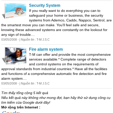
Security System
If you really want to do everything you can to
safeguard your home or business,
the
security
systems from Ademco, Caddx, Nappco, Sentrol, are
the
smartest move you can make. You'll feel safe and secure,
knowing
the
se advanced systems are constantly on
the
lookout for
any sign
of
trouble....
03/05/2008 - | Nguồn tin : T-M J.S.C
Fire alarm system
T-M can
of
fer and provide
the
most comprehensive
services available.* Complete range
of
detectors
and control systems on
the
requirements
of
approval standards from industrial countries.* Have all
the
facilities
and functions
of
a comprehensive automatic fire detection and fire
alarm system....
03/05/2008 - | Nguồn tin : T-M J.S.C
Tìm thấy tổng cộng 5 kết quả
Nếu kết quả này không như mong đợi, bạn hãy thử sử dụng công cụ
tìm kiếm của Google dưới đây!
Mở rộng trên Internet :