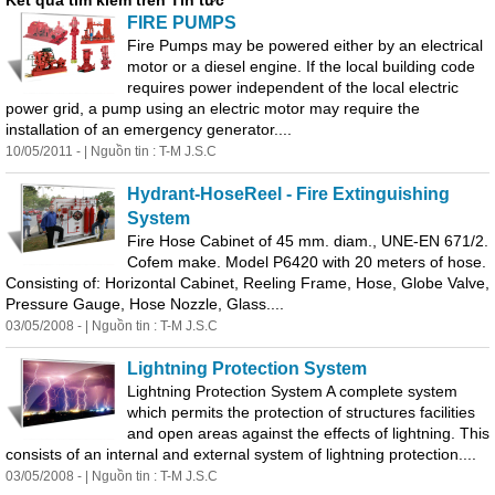
Kết quả tìm kiếm trên Tin tức
FIRE PUMPS
Fire Pumps may be powered ei
the
r by an electrical
motor or a diesel engine. If
the
local building code
requires power independent
of
the
local electric
power grid, a pump using an electric motor may require
the
installation
of
an emergency generator....
10/05/2011 - | Nguồn tin : T-M J.S.C
Hydrant-HoseReel - Fire Extinguishing
System
Fire Hose Cabinet
of
45 mm. diam., UNE-EN 671/2.
C
of
em make. Model P6420 with 20 meters
of
hose.
Consisting
of
: Horizontal Cabinet, Reeling Frame, Hose, Globe Valve,
Pressure Gauge, Hose Nozzle, Glass....
03/05/2008 - | Nguồn tin : T-M J.S.C
Lightning Protection System
Lightning Protection System A complete system
which permits
the
protection
of
structures facilities
and open areas against
the
effects
of
lightning. This
consists
of
an internal and external system
of
lightning protection....
03/05/2008 - | Nguồn tin : T-M J.S.C